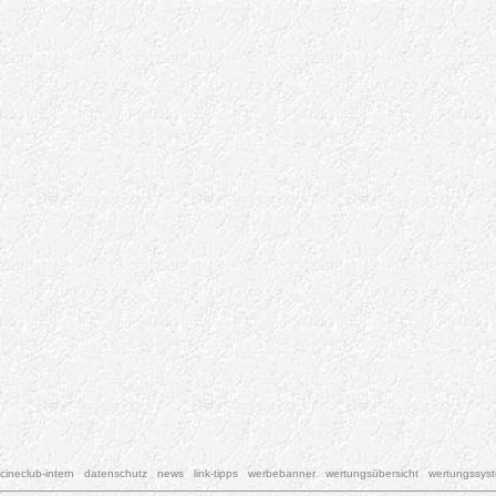
cineclub-intern
datenschutz
news
link-tipps
werbebanner
wertungsübersicht
wertungssys