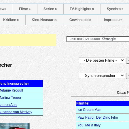
ews
Filme »
Serien »
TV-Highlights »
Synchro »
Kritiken »
Kino-Neustarts
Gewinnspiele
Impressum
echer
Synchronsprecher
elanie Krogull
Diese 
artina Treger
Filmtitel
ndrea Aust
Ice Cream Man
Susanne von Medvey
Paw Patrol: Der Dino Film
You, Me & Italy