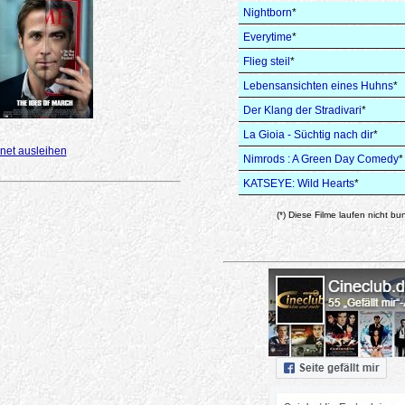
Nightborn
*
Everytime
*
Flieg steil
*
Lebensansichten eines Huhns
*
Der Klang der Stradivari
*
La Gioia - Süchtig nach dir
*
net ausleihen
Nimrods : A Green Day Comedy
*
KATSEYE: Wild Hearts
*
(*) Diese Filme laufen nicht bu