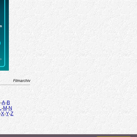
Filmarchiv
9
-
A
-
B
L
-
M
-
N
-
X
-
Y
-
Z