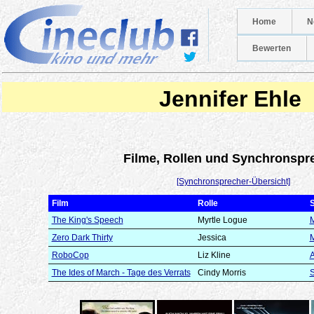
Home
N
Bewerten
Jennifer Ehle
Filme, Rollen und Synchronspr
[Synchronsprecher-Übersicht]
Film
Rolle
The King's Speech
Myrtle Logue
M
Zero Dark Thirty
Jessica
M
RoboCop
Liz Kline
A
The Ides of March - Tage des Verrats
Cindy Morris