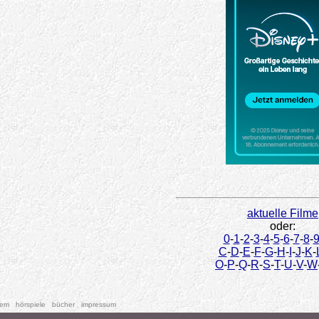
aktuelle Filme
oder:
0
-
1
-
2
-
3
-
4
-
5
-
6
-
7
-
8
-
C
-
D
-
E
-
F
-
G
-
H
-
I
-
J
-
K
-
O
-
P
-
Q
-
R
-
S
-
T
-
U
-
V
-
W
tem
hörspiele
bücher
impressum