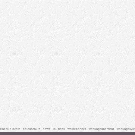
cineclub-intern
datenschutz
news
link-tipps
werbebanner
wertungsübersicht
wertungssys