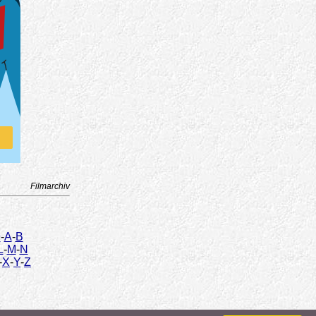
Filmarchiv
9
-
A
-
B
L
-
M
-
N
-
X
-
Y
-
Z