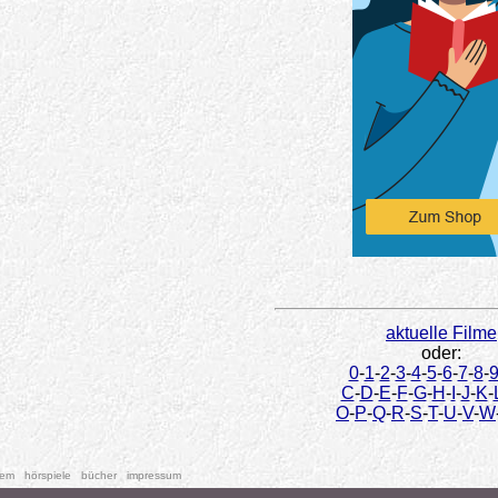
aktuelle Filme
oder:
0
-
1
-
2
-
3
-
4
-
5
-
6
-
7
-
8
-
C
-
D
-
E
-
F
-
G
-
H
-
I
-
J
-
K
-
O
-
P
-
Q
-
R
-
S
-
T
-
U
-
V
-
W
tem
hörspiele
bücher
impressum