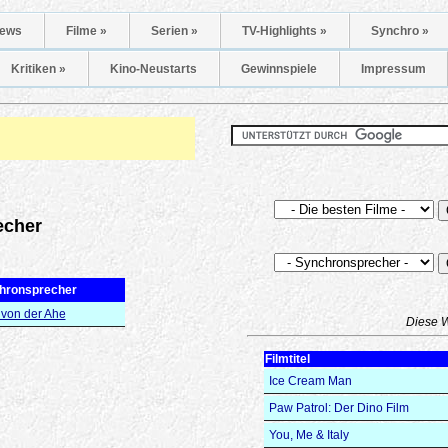
ews
Filme »
Serien »
TV-Highlights »
Synchro »
Kritiken »
Kino-Neustarts
Gewinnspiele
Impressum
echer
hronsprecher
 von der Ahe
Diese 
Filmtitel
Ice Cream Man
Paw Patrol: Der Dino Film
You, Me & Italy