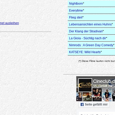
Nightborn
*
Everytime
*
Flieg steil
*
net ausleihen
Lebensansichten eines Huhns
*
Der Klang der Stradivari
*
La Gioia - Süchtig nach dir
*
Nimrods : A Green Day Comedy
*
KATSEYE: Wild Hearts
*
(*) Diese Filme laufen nicht bu