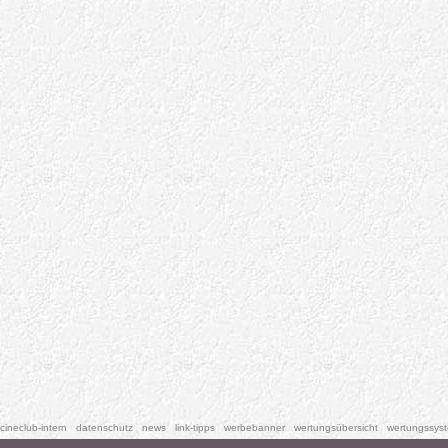
cineclub-intern
datenschutz
news
link-tipps
werbebanner
wertungsübersicht
wertungssys