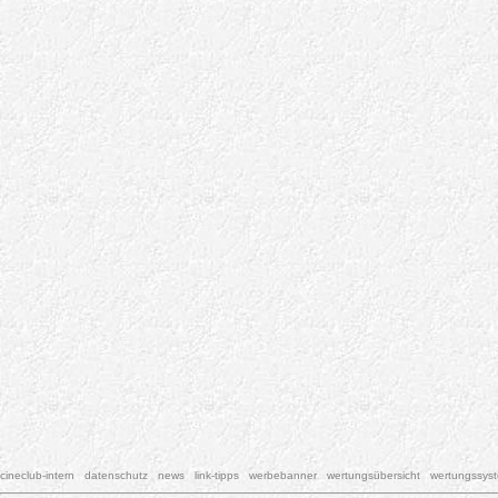
cineclub-intern
datenschutz
news
link-tipps
werbebanner
wertungsübersicht
wertungssys