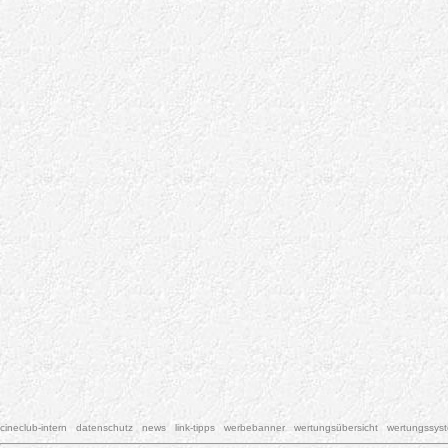
cineclub-intern
datenschutz
news
link-tipps
werbebanner
wertungsübersicht
wertungssys