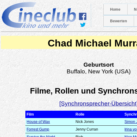
Home
N
Bewerten
Chad Michael Murr
Geburtsort
Buffalo, New York (USA)
Filme, Rollen und Synchron
[Synchronsprecher-Übersicht
Film
Rolle
Synchr
House of Wax
Nick Jones
Simon 
Forrest Gump
Jenny Curran
Irina v
Survive the Night
Rich
Nico 