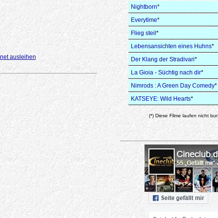
Nightborn
*
Everytime
*
Flieg steil
*
Lebensansichten eines Huhns
*
net ausleihen
Der Klang der Stradivari
*
La Gioia - Süchtig nach dir
*
Nimrods : A Green Day Comedy
*
KATSEYE: Wild Hearts
*
(*) Diese Filme laufen nicht bu