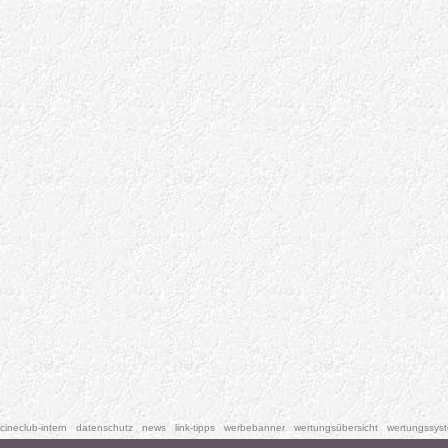
cineclub-intern
datenschutz
news
link-tipps
werbebanner
wertungsübersicht
wertungssys