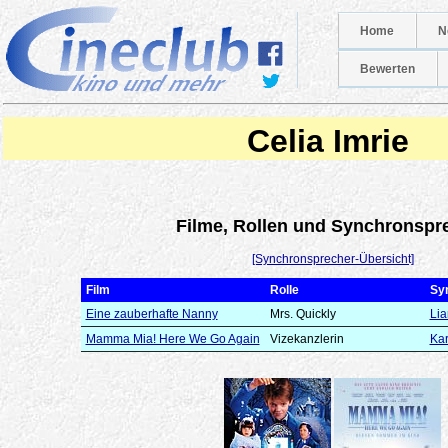
Home
N
Bewerten
Celia Imrie
Filme, Rollen und Synchronspr
[Synchronsprecher-Übersicht]
Film
Rolle
Sy
Eine zauberhafte Nanny
Mrs. Quickly
Li
Mamma Mia! Here We Go Again
Vizekanzlerin
Kar