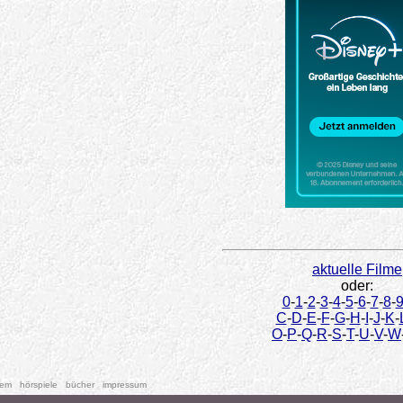
aktuelle Filme
oder:
0
-
1
-
2
-
3
-
4
-
5
-
6
-
7
-
8
-
C
-
D
-
E
-
F
-
G
-
H
-
I
-
J
-
K
-
O
-
P
-
Q
-
R
-
S
-
T
-
U
-
V
-
W
tem
hörspiele
bücher
impressum