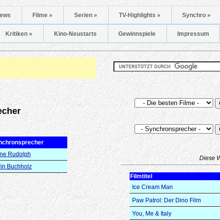
ews
Filme »
Serien »
TV-Highlights »
Synchro »
Kritiken »
Kino-Neustarts
Gewinnspiele
Impressum
echer
nchronsprecher
ane Rudolph
Diese 
in Buchholz
Filmtitel
Ice Cream Man
Paw Patrol: Der Dino Film
You, Me & Italy