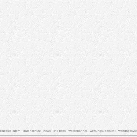
cineclub-intern
datenschutz
news
link-tipps
werbebanner
wertungsübersicht
wertungssys