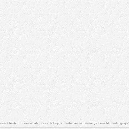
cineclub-intern
datenschutz
news
link-tipps
werbebanner
wertungsübersicht
wertungssys