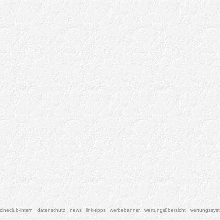
cineclub-intern
datenschutz
news
link-tipps
werbebanner
wertungsübersicht
wertungssys