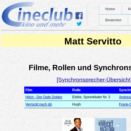
Home
N
Bewerten
Matt Servitto
Filme, Rollen und Synchron
[Synchronsprecher-Übersicht
Film
Rolle
Synchr
Hitch - Der Date Doktor
Eddie, Speeddater Nr. 3
Andrea
Verrückt nach dir
Hugh
Frank-