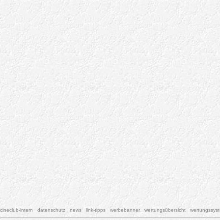
cineclub-intern
datenschutz
news
link-tipps
werbebanner
wertungsübersicht
wertungssys