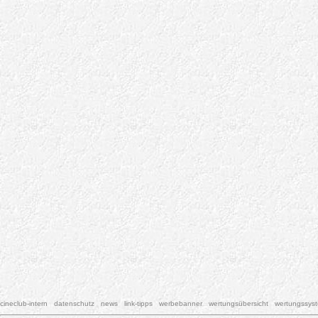
cineclub-intern
datenschutz
news
link-tipps
werbebanner
wertungsübersicht
wertungssys