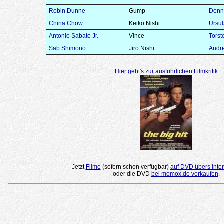
Robin Dunne
Gump
Denn
China Chow
Keiko Nishi
Ursu
Antonio Sabato Jr.
Vince
Torst
Sab Shimono
Jiro Nishi
Andre
Hier geht's zur ausführlichen Filmkritik
Jetzt
Filme
(sofern schon verfügbar)
auf DVD übers Inter
oder die DVD
bei momox.de verkaufen
.