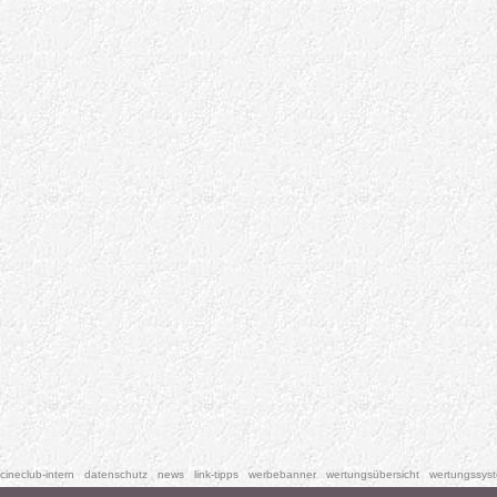
cineclub-intern
datenschutz
news
link-tipps
werbebanner
wertungsübersicht
wertungssys