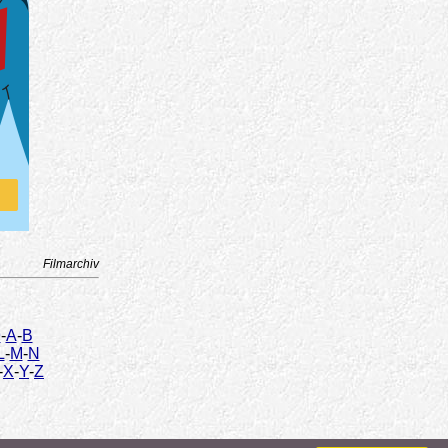
Filmarchiv
9
-
A
-
B
L
-
M
-
N
-
X
-
Y
-
Z