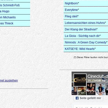
Nightborn
*
is Schmidt-Foß
Everytime
*
la Hugo
Flieg steil
*
en Michaelis
Lebensansichten eines Huhns
*
as Thieck
Der Klang der Stradivari
*
La Gioia - Süchtig nach dir
*
Nimrods : A Green Day Comedy
*
KATSEYE: Wild Hearts
*
(*) Diese Filme laufen nicht bu
net ausleihen