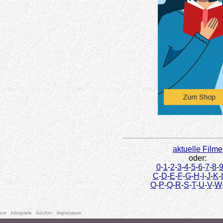
aktuelle Filme
oder:
0
-
1
-
2
-
3
-
4
-
5
-
6
-
7
-
8
-
C
-
D
-
E
-
F
-
G
-
H
-
I
-
J
-
K
-
O
-
P
-
Q
-
R
-
S
-
T
-
U
-
V
-
W
tem
hörspiele
bücher
impressum