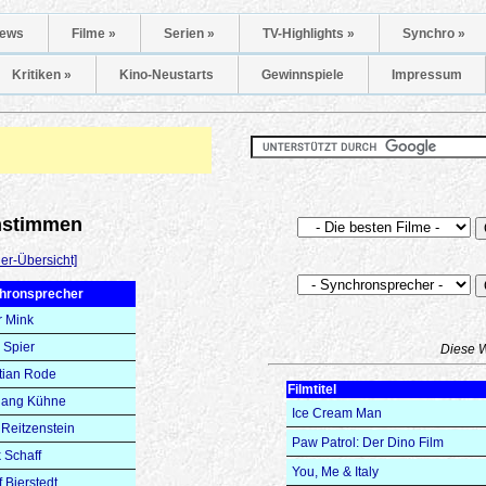
ews
Filme »
Serien »
TV-Highlights »
Synchro »
Kritiken »
Kino-Neustarts
Gewinnspiele
Impressum
onstimmen
er-Übersicht]
hronsprecher
r Mink
 Spier
Diese 
tian Rode
Filmtitel
gang Kühne
Ice Cream Man
Reitzenstein
Paw Patrol: Der Dino Film
 Schaff
You, Me & Italy
f Bierstedt