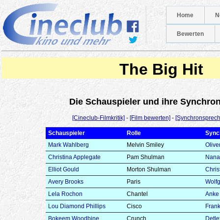
Home
N
Bewerten
The Big Hit
Die Schauspieler und ihre Synchr
[Cineclub-Filmkritik]
-
[Film bewerten]
-
[Synchronsprech
Schauspieler
Rolle
Sync
Mark Wahlberg
Melvin Smiley
Olive
Christina Applegate
Pam Shulman
Nana
Elliot Gould
Morton Shulman
Chris
Avery Brooks
Paris
Wolf
Lela Rochon
Chantel
Anke 
Lou Diamond Phillips
Cisco
Frank
Bokeem Woodbine
Crunch
Detle