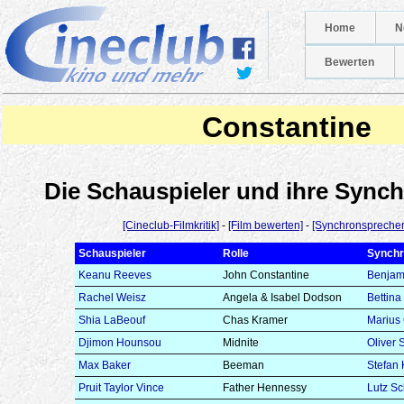
Home
N
Bewerten
Constantine
Die Schauspieler und ihre Syn
[Cineclub-Filmkritik]
-
[Film bewerten]
-
[Synchronsprecher
Schauspieler
Rolle
Synchr
Keanu Reeves
John Constantine
Benjam
Rachel Weisz
Angela & Isabel Dodson
Bettina
Shia LaBeouf
Chas Kramer
Marius
Djimon Hounsou
Midnite
Oliver S
Max Baker
Beeman
Stefan
Pruit Taylor Vince
Father Hennessy
Lutz Sc