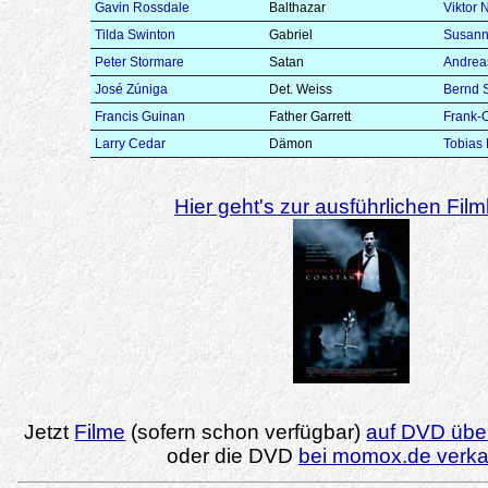
Gavin Rossdale
Balthazar
Viktor
Tilda Swinton
Gabriel
Susann
Peter Stormare
Satan
Andrea
José Zúniga
Det. Weiss
Bernd
Francis Guinan
Father Garrett
Frank-
Larry Cedar
Dämon
Tobias 
Hier geht's zur ausführlichen Filmk
Jetzt
Filme
(sofern schon verfügbar)
auf DVD über
oder die DVD
bei momox.de verk