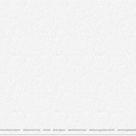
cineclub-intern
datenschutz
news
link-tipps
werbebanner
wertungsübersicht
wertungssys