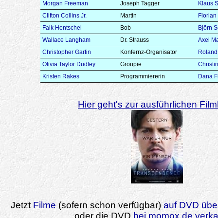
Morgan Freeman
Joseph Tagger
Klaus 
Clifton Collins Jr.
Martin
Floria
Falk Hentschel
Bob
Björn S
Wallace Langham
Dr. Strauss
Axel M
Christopher Gartin
Konfernz-Organisator
Roland
Olivia Taylor Dudley
Groupie
Christ
Kristen Rakes
Programmiererin
Dana Fr
Hier geht's zur ausführlichen Filmk
Jetzt
Filme
(sofern schon verfügbar)
auf DVD über
oder die DVD
bei momox.de verk