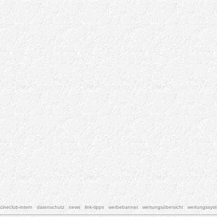
cineclub-intern
datenschutz
news
link-tipps
werbebanner
wertungsübersicht
wertungssys