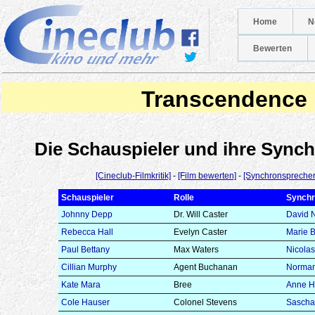
Home
N
Bewerten
Transcendence
Die Schauspieler und ihre Syn
[Cineclub-Filmkritik]
-
[Film bewerten]
-
[Synchronsprecher
Schauspieler
Rolle
Synchr
Johnny Depp
Dr. Will Caster
David 
Rebecca Hall
Evelyn Caster
Marie B
Paul Bettany
Max Waters
Nicolas
Cillian Murphy
Agent Buchanan
Norman
Kate Mara
Bree
Anne 
Cole Hauser
Colonel Stevens
Sascha