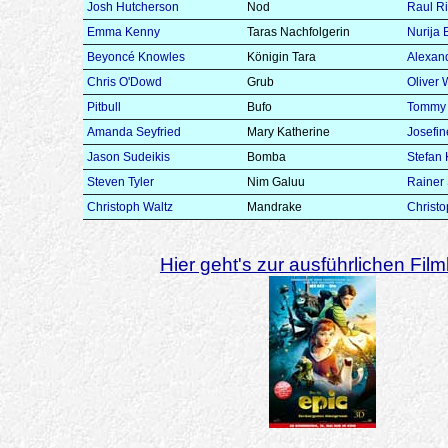
Josh Hutcherson
Nod
Raul Ri
Emma Kenny
Taras Nachfolgerin
Nurija 
Beyoncé Knowles
Königin Tara
Alexan
Chris O'Dowd
Grub
Oliver 
Pitbull
Bufo
Tommy 
Amanda Seyfried
Mary Katherine
Josefi
Jason Sudeikis
Bomba
Stefan
Steven Tyler
Nim Galuu
Rainer
Christoph Waltz
Mandrake
Christo
Hier geht's zur ausführlichen Filmk