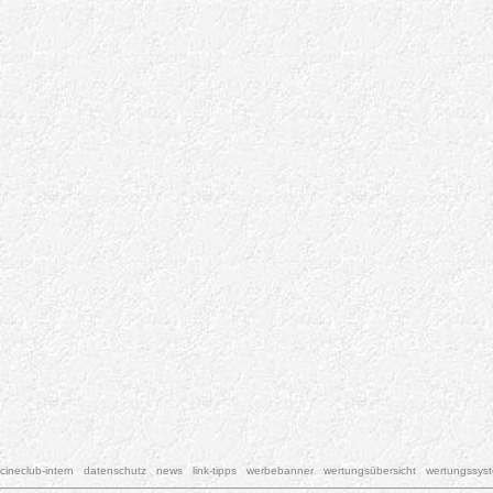
cineclub-intern
datenschutz
news
link-tipps
werbebanner
wertungsübersicht
wertungssys