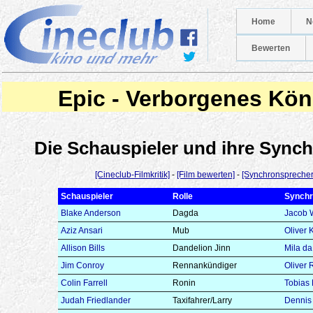
Home
N
Bewerten
Epic - Verborgenes Kön
Die Schauspieler und ihre Syn
[Cineclub-Filmkritik]
-
[Film bewerten]
-
[Synchronsprecher
Schauspieler
Rolle
Synchr
Blake Anderson
Dagda
Jacob 
Aziz Ansari
Mub
Oliver 
Allison Bills
Dandelion Jinn
Mila da
Jim Conroy
Rennankündiger
Oliver
Colin Farrell
Ronin
Tobias 
Judah Friedlander
Taxifahrer/Larry
Dennis