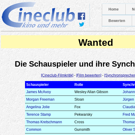
Home
N
Bewerten
Wanted
Die Schauspieler und ihre Syn
[Cineclub-Filmkritik]
-
[Film bewerten]
-
[Synchronsprecher
Schauspieler
Rolle
Synchr
James McAvoy
Wesley Allan Gibson
Johann
Morgan Freeman
Sloan
Jürgen 
Angelina Jolie
Fox
Claudi
Terence Stamp
Pekwarsky
Fred M
Thomas Kretschmann
Cross
Thomas
Common
Gunsmith
Oliver S