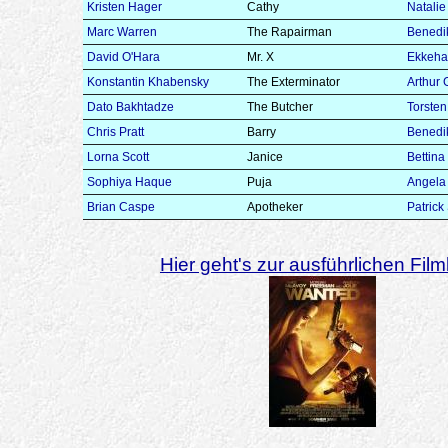
Kristen Hager
Cathy
Natali
Marc Warren
The Rapairman
Benedi
David O'Hara
Mr. X
Ekkehar
Konstantin Khabensky
The Exterminator
Arthur 
Dato Bakhtadze
The Butcher
Torste
Chris Pratt
Barry
Benedi
Lorna Scott
Janice
Bettina
Sophiya Haque
Puja
Angela
Brian Caspe
Apotheker
Patrick
Hier geht's zur ausführlichen Filmk