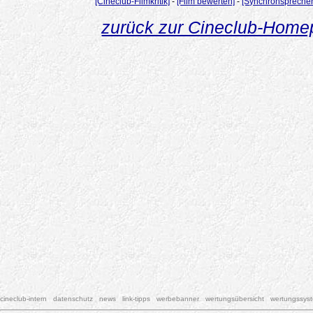
[Cineclub-Filmkritik]
-
[Film bewerten]
-
[Synchronsprecher
zurück zur Cineclub-Hom
cineclub-intern
datenschutz
news
link-tipps
werbebanner
wertungsübersicht
wertungssys