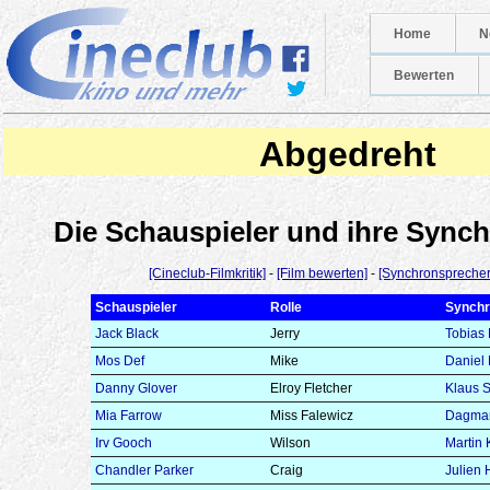
Home
N
Bewerten
Abgedreht
Die Schauspieler und ihre Syn
[Cineclub-Filmkritik]
-
[Film bewerten]
-
[Synchronsprecher
Schauspieler
Rolle
Synchr
Jack Black
Jerry
Tobias 
Mos Def
Mike
Daniel
Danny Glover
Elroy Fletcher
Klaus 
Mia Farrow
Miss Falewicz
Dagmar
Irv Gooch
Wilson
Martin 
Chandler Parker
Craig
Julien