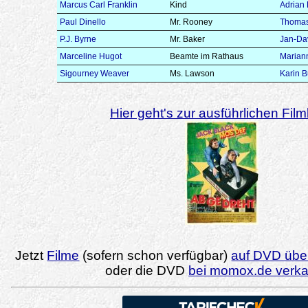
Marcus Carl Franklin
Kind
Adrian 
Paul Dinello
Mr. Rooney
Thomas
P.J. Byrne
Mr. Baker
Jan-Da
Marceline Hugot
Beamte im Rathaus
Marian
Sigourney Weaver
Ms. Lawson
Karin 
Hier geht's zur ausführlichen Filmk
Jetzt
Filme
(sofern schon verfügbar)
auf DVD über
oder die DVD
bei momox.de verk