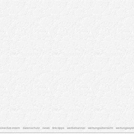
cineclub-intern
datenschutz
news
link-tipps
werbebanner
wertungsübersicht
wertungssys