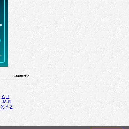
Filmarchiv
9
-
A
-
B
L
-
M
-
N
-
X
-
Y
-
Z