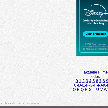
aktuelle Filme
oder:
0
-
1
-
2
-
3
-
4
-
5
-
6
-
7
-
8
-
C
-
D
-
E
-
F
-
G
-
H
-
I
-
J
-
K
-
O
-
P
-
Q
-
R
-
S
-
T
-
U
-
V
-
W
tem
hörspiele
bücher
impressum