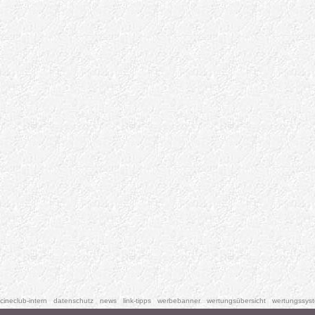
cineclub-intern
datenschutz
news
link-tipps
werbebanner
wertungsübersicht
wertungssys