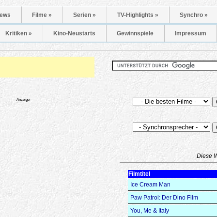
ews
Filme »
Serien »
TV-Highlights »
Synchro »
Kritiken »
Kino-Neustarts
Gewinnspiele
Impressum
- Anzeige -
Diese 
Filmtitel
Ice Cream Man
Paw Patrol: Der Dino Film
You, Me & Italy