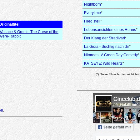
Nightborn
*
Everytime
*
Flieg steil
*
Originaltitel
Lebensansichten eines Huhns
*
Wallace & Gromit: The Curse of the
Were-Rabbit
Der Klang der Stradivari
*
La Gioia - Süchtig nach dir
*
Nimrods : A Green Day Comedy
*
KATSEYE: Wild Hearts
*
(*) Diese Filme laufen nicht bu
en
.