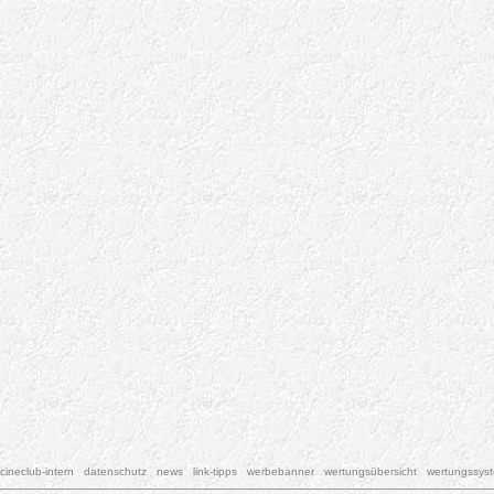
cineclub-intern
datenschutz
news
link-tipps
werbebanner
wertungsübersicht
wertungssys