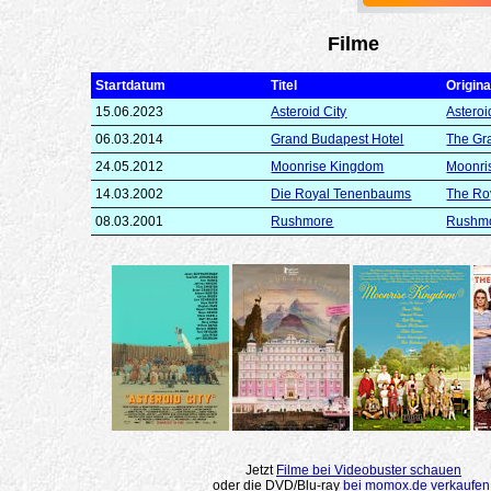
Filme
Startdatum
Titel
Original
15.06.2023
Asteroid City
Asteroi
06.03.2014
Grand Budapest Hotel
The Gr
24.05.2012
Moonrise Kingdom
Moonri
14.03.2002
Die Royal Tenenbaums
The Ro
08.03.2001
Rushmore
Rushm
Jetzt
Filme bei Videobuster schauen
oder die DVD/Blu-ray
bei momox.de verkaufen