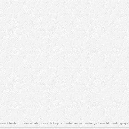
cineclub-intern
datenschutz
news
link-tipps
werbebanner
wertungsübersicht
wertungssys