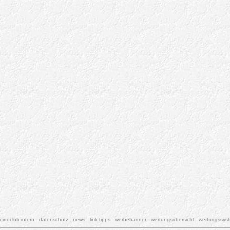
cineclub-intern
datenschutz
news
link-tipps
werbebanner
wertungsübersicht
wertungssys