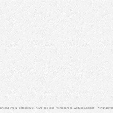
cineclub-intern
datenschutz
news
link-tipps
werbebanner
wertungsübersicht
wertungssys