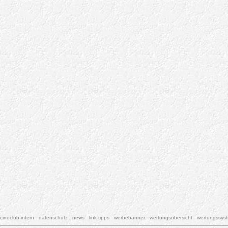
cineclub-intern
datenschutz
news
link-tipps
werbebanner
wertungsübersicht
wertungssys