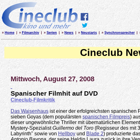
»
Home
| »
Filmarchiv
| »
Serien
| »
News
| »
Neustarts
| »
Synchronsprecher
| 
Cineclub N
Mittwoch, August 27, 2008
Spanischer Filmhit auf DVD
Cineclub-Filmkritik
Das Waisenhaus
ist einer der erfolgreichsten spanischen 
sieben Goyas (dem populärsten
spanischen Filmpreis
) au
dieser ungewöhnliche Thriller mit übernatürlichen Element
Mystery-Spezialist
Guillermo del Toro
(Regisseur des mit 
Labyrinth" sowie von
Hellboy
und
Blade 2
) produzierte d
Antonio Bayona
, der seine Heldin Laura zurück in ihre Ve