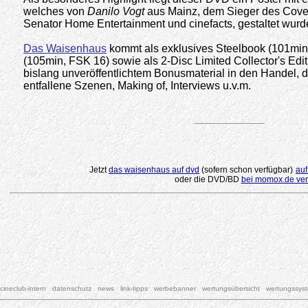
welches von
Danilo Vogt
aus Mainz, dem Sieger des Cov
Senator Home Entertainment und cinefacts, gestaltet wurd
Das Waisenhaus
kommt als exklusives Steelbook (101min,
(105min, FSK 16) sowie als 2-Disc Limited Collector's Edi
bislang unveröffentlichtem Bonusmaterial in den Handel, 
entfallene Szenen, Making of, Interviews u.v.m.
.
Jetzt
das waisenhaus auf dvd
(sofern schon verfügbar)
auf
oder die DVD/BD
bei momox.de ver
cineclub-intern
datenschutz
news
link-tipps
werbebanner
wertungsübersicht
wertungssys