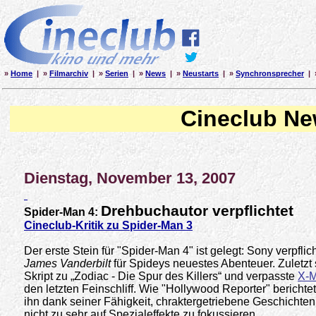
»
Home
| »
Filmarchiv
| »
Serien
| »
News
| »
Neustarts
| »
Synchronsprecher
| 
Cineclub N
Dienstag, November 13, 2007
Drehbuchautor verpflichtet
Spider-Man 4:
Cineclub-Kritik zu Spider-Man 3
Der erste Stein für "Spider-Man 4" ist gelegt: Sony verpfli
James Vanderbilt
für Spideys neuestes Abenteuer. Zuletzt
Skript zu „Zodiac - Die Spur des Killers“ und verpasste
X-M
den letzten Feinschliff. Wie "Hollywood Reporter" berichtet
ihn dank seiner Fähigkeit, chraktergetriebene Geschichten
nicht zu sehr auf Spezialeffekte zu
fokussieren.