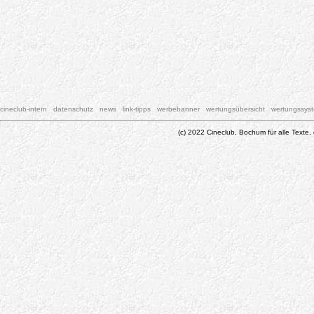
cineclub-intern
datenschutz
news
link-tipps
werbebanner
wertungsübersicht
wertungssys
(c) 2022 Cineclub, Bochum für alle Texte, 