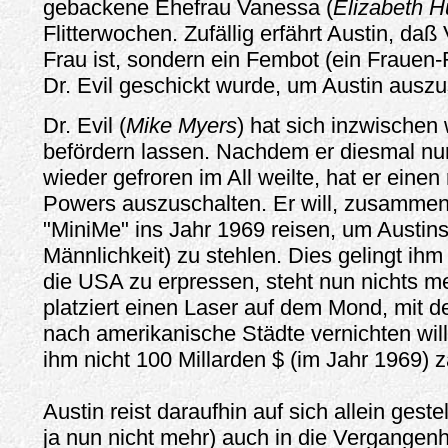
gebackene Ehefrau Vanessa (
Elizabeth H
Flitterwochen. Zufällig erfährt Austin, da
Frau ist, sondern ein Fembot (ein Frauen-
Dr. Evil geschickt wurde, um Austin auszu
Dr. Evil (
Mike Myers
) hat sich inzwischen
befördern lassen. Nachdem er diesmal nur 
wieder gefroren im All weilte, hat er eine
Powers auszuschalten. Er will, zusammen
"MiniMe" ins Jahr 1969 reisen, um Austin
Männlichkeit) zu stehlen. Dies gelingt ih
die USA zu erpressen, steht nun nichts m
platziert einen Laser auf dem Mond, mit 
nach amerikanische Städte vernichten wil
ihm nicht 100 Millarden $ (im Jahr 1969) z
Austin reist daraufhin auf sich allein geste
ja nun nicht mehr) auch in die Vergangenhe