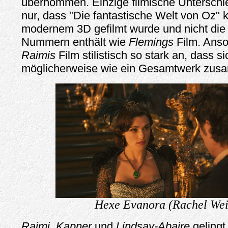
übernommen. Einzige filmische Unterschie
nur, dass "Die fantastische Welt von Oz" k
modernem 3D gefilmt wurde und nicht die 
Nummern enthält wie
Flemings
Film. Anso
Raimis
Film stilistisch so stark an, dass s
möglicherweise wie ein Gesamtwerk zus
Hexe Evanora (Rachel Wei
Raimi
,
Kapner
und
Lindsay-Abaire
gelingt