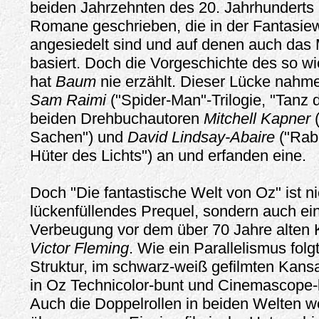
beiden Jahrzehnten des 20. Jahrhunderts
Romane geschrieben, die in der Fantasie
angesiedelt sind und auf denen auch das
basiert. Doch die Vorgeschichte des so w
hat
Baum
nie erzählt. Dieser Lücke nahm
Sam Raimi
("Spider-Man"-Trilogie, "Tanz d
beiden Drehbuchautoren
Mitchell Kapner
(
Sachen") und
David Lindsay-Abaire
("Rabb
Hüter des Lichts") an und erfanden eine.
Doch "Die fantastische Welt von Oz" ist ni
lückenfüllendes Prequel, sondern auch ei
Verbeugung vor dem über 70 Jahre alten K
Victor Fleming
. Wie ein Parallelismus folg
Struktur, im schwarz-weiß gefilmten Kans
in Oz Technicolor-bunt und Cinemascope-b
Auch die Doppelrollen in beiden Welten 