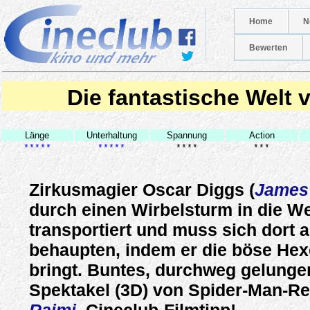
Home
N
Bewerten
Die fantastische Welt 
Länge
Unterhaltung
Spannung
Action
*****
*****
****
***
Zirkusmagier Oscar Diggs (
James
durch einen Wirbelsturm in die We
transportiert und muss sich dort 
behaupten, indem er die böse Hex
bringt. Buntes, durchweg gelunge
Spektakel (3D) von Spider-Man-R