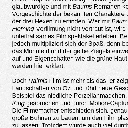
glaubwürdige und mit
Baums
Romanen kon
Vorgeschichte der bekannten Charaktere 
der drei Hexen zu erfinden. Wer mit
Baum
Fleming
-Verfilmung nicht vertraut ist, wir
unterhaltsames Filmspektakel erleben. Be
jedoch multipliziert sich der Spaß, denn 
das Mohnfeld und der gelbe Ziegelsteinw
auf und Eigenschaften wie die grüne Hau
werden hier erklärt.
Doch
Raimis
Film ist mehr als das: er zeig
Landschaften von Oz und führt neue Gesc
Beispiel das niedliche Porzellanmädchen
King
gesprochen und durch Motion-Capturi
Die Filmemacher entschieden sich, gena
große Bühnen zu bauen, um den Film pla
zu lassen. Trotzdem wurde auch viel durc