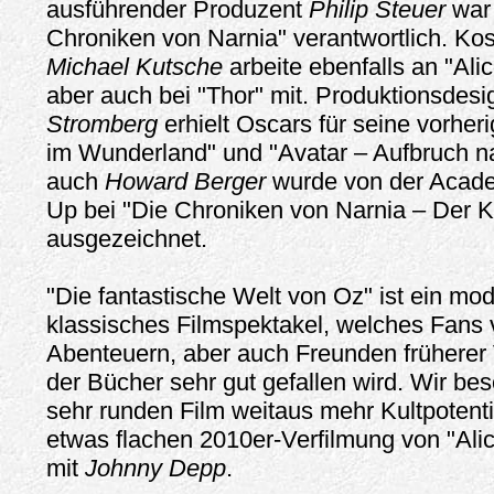
ausführender Produzent
Philip Steuer
war 
Chroniken von Narnia" verantwortlich. Ko
Michael Kutsche
arbeite ebenfalls an "Ali
aber auch bei "Thor" mit. Produktionsdes
Stromberg
erhielt Oscars für seine vorheri
im Wunderland" und "Avatar – Aufbruch 
auch
Howard Berger
wurde von der Acade
Up bei "Die Chroniken von Narnia – Der K
ausgezeichnet.
"Die fantastische Welt von Oz" ist ein m
klassisches Filmspektakel, welches Fans 
Abenteuern, aber auch Freunden früherer
der Bücher sehr gut gefallen wird. Wir be
sehr runden Film weitaus mehr Kultpotentia
etwas flachen 2010er-Verfilmung von "Al
mit
Johnny Depp
.