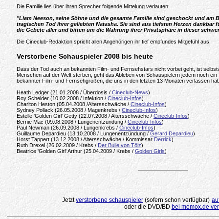
Die Familie lies über ihren Sprecher folgende Mittelung verlauten:
"Liam Neeson, seine Söhne und die gesamte Familie sind geschockt und am B
tragischen Tod ihrer geliebten Natasha. Sie sind aus tiefsten Herzen dankbar f
die Gebete aller und bitten um die Wahrung ihrer Privatsphäre in dieser schwer
Die Cineclub-Redaktion spricht allen Angehörigen ihr tief empfundes Mitgefühl aus.
Verstorbene Schauspieler 2008
bis heute
Dass der Tod auch an bekannten Film- und Fernsehstars nicht vorbei geht, ist selbst
Menschen auf der Welt sterben, geht das Ableben von Schauspielern jedem noch ein S
bekannter Film- und Fernsehgrößen, die uns in den letzten 13 Monaten verlassen ha
Heath Ledger (21.01.2008 / Überdosis /
Cineclub-News
)
Roy Scheider (10.02.2008 / Infektion /
Cineclub-Infos
)
Charlton Heston (05.04.2008 /Altersschwäche /
Cineclub-Infos
)
Sydney Pollack (26.05.2008 / Magenkrebs /
Cineclub-Infos
)
Estelle 'Golden Girl' Getty (22.07.2008 / Altersschwäche /
Cineclub-Infos
)
Bernie Mac (09.08.2008 / Lungenentzündung /
Cineclub-Infos
)
Paul Newman (26.09.2008 / Lungenkrebs /
Cineclub-Infos
)
Guillaume Depardieu (13.10.2008 / Lungenentzündung /
Gerard Depardieu
)
Horst Tappert (13.12.2008 / Altersschwäche / Kommissar
Derrick
)
Ruth Drexel (26.02.2009 / Krebs /
Der Bulle von Tölz
)
Beatrice 'Golden Girl' Arthur (25.04.2009 / Krebs /
Golden Girls
)
.
Jetzt
verstorbene schauspieler
(sofern schon verfügbar)
au
oder die DVD/BD
bei momox.de ver