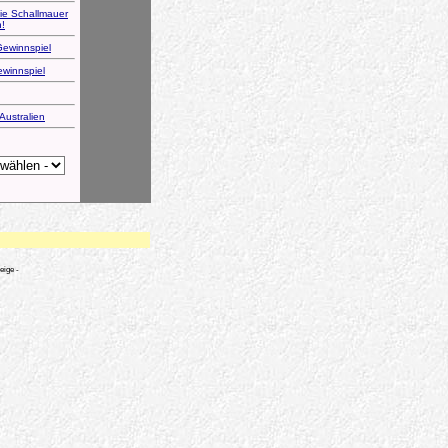
Die Schallmauer
n!
Gewinnspiel
winnspiel
Australien
eige -