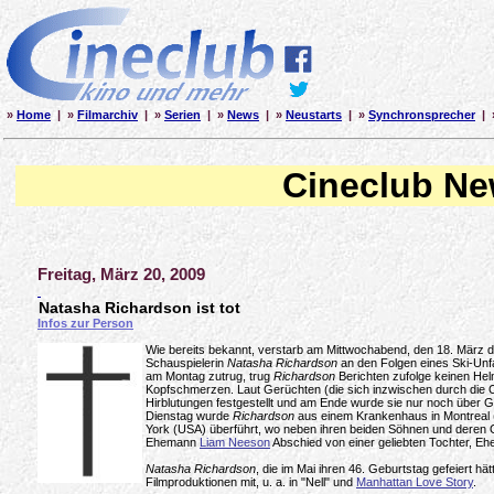
»
Home
| »
Filmarchiv
| »
Serien
| »
News
| »
Neustarts
| »
Synchronsprecher
| 
Cineclub N
Freitag, März 20, 2009
Natasha Richardson ist tot
Infos zur Person
Wie bereits bekannt, verstarb am Mittwochabend, den 18. März di
Schauspielerin
Natasha Richardson
an den Folgen eines Ski-Unfal
am Montag zutrug, trug
Richardson
Berichten zufolge keinen Helm
Kopfschmerzen. Laut Gerüchten (die sich inzwischen durch die 
Hirblutungen festgestellt und am Ende wurde sie nur noch über
Dienstag wurde
Richardson
aus einem Krankenhaus in Montreal 
York (USA) überführt, wo neben ihren beiden Söhnen und dere
Ehemann
Liam Neeson
Abschied von einer geliebten Tochter, Eh
Natasha Richardson
, die im Mai ihren 46. Geburtstag gefeiert hät
Filmproduktionen mit, u. a. in "Nell" und
Manhattan Love Story
.