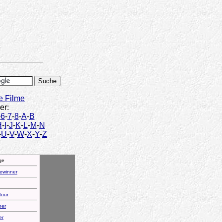
e Filme
er:
-
6
-
7
-
8
-
A
-
B
H
-
I
-
J
-
K
-
L
-
M
-
N
-
U
-
V
-
W
-
X
-
Y
-
Z
ge
gewinner
tour
ner
er