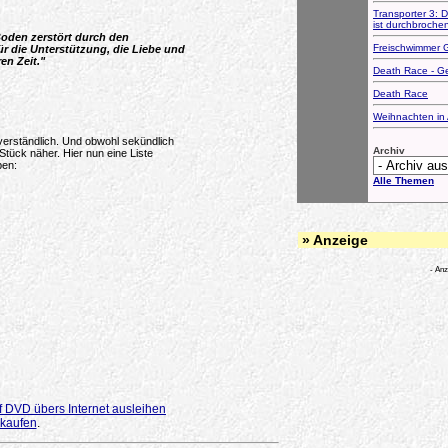
Transporter 3: 
ist durchbroche
oden zerstört durch den
Freischwimmer 
ür die Unterstützung, die Liebe und
en Zeit."
Death Race - Ge
Death Race
Weihnachten in 
verständlich. Und obwohl sekündlich
Archiv
tück näher. Hier nun eine Liste
ben:
Alle Themen
» Anzeige
- Anz
f DVD übers Internet ausleihen
kaufen
.