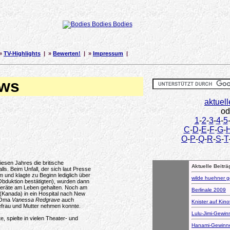
»
TV-Highlights
| »
Bewerten!
| »
Impressum
|
ews
aktuell
od
1
-
2
-
3
-
4
-
5
C
-
D
-
E
-
F
-
G
-
O
-
P
-
Q
-
R
-
S
-
T
esen Jahres die britische
Aktuelle Beiträ
ls. Beim Unfall, der sich laut Presse
 und klagte zu Beginn lediglich über
wilde huehner 
Obduktion bestätigten), wurden dann
 Geräte am Leben gehalten. Noch am
Berlinale 2009
(Kanada) in ein Hospital nach New
n Oma
Vanessa Redgrave
auch
Knister auf Kino
efrau und Mutter nehmen konnte.
Lulu-Jimi-Gewin
te, spielte in vielen Theater- und
Hanami-Gewinn