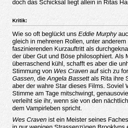
doch das Schicksal liegt allein in Ritas Ha
Kritik:
Wie so oft beglückt uns
Eddie Murphy
auc
gleich in mehreren Rollen, unter anderem
faszinierenden Kurzauftritt als durchgeknal
der über Gut und Böse philosophiert. Als M
überraschend kühl, schafft es aber die u
Stimmung von
Wes Craven
auf sich zu fo
Gassen
, die
Angela Bassett
als Rita ihre S
aber der wahre Star dieses Films. Soviel 
Stimme am Tage mitschwingt, genausoviel
verleiht sie ihr, wenn sie von den nächtli
dem Vampirleben spricht.
Wes Craven
ist ein Meister seines Faches
in nur wenigen Strassenzügen Brooklyns 