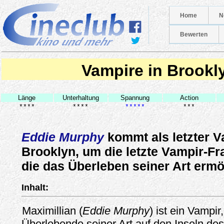
Home
N
Bewerten
Vampire in Brookl
Länge
Unterhaltung
Spannung
Action
****
****
*****
***
Eddie Murphy
kommt als letzter 
Brooklyn, um die letzte Vampir-Fr
die das Überleben seiner Art ermö
Inhalt:
Maximillian (
Eddie Murphy
) ist ein Vampir
Überlebende seiner Art auf den Inseln de