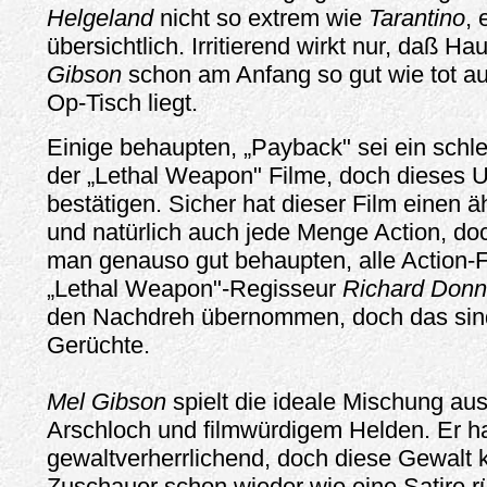
Helgeland
nicht so extrem wie
Tarantino
, 
übersichtlich. Irritierend wirkt nur, daß Ha
Gibson
schon am Anfang so gut wie tot au
Op-Tisch liegt.
Einige behaupten, „Payback" sei ein schl
der „Lethal Weapon" Filme, doch dieses Ur
bestätigen. Sicher hat dieser Film einen 
und natürlich auch jede Menge Action, do
man genauso gut behaupten, alle Action-F
„Lethal Weapon"-Regisseur
Richard Donn
den Nachdreh übernommen, doch das sind
Gerüchte.
Mel Gibson
spielt die ideale Mischung aus
Arschloch und filmwürdigem Helden. Er h
gewaltverherrlichend, doch diese Gewalt 
Zuschauer schon wieder wie eine Satire r