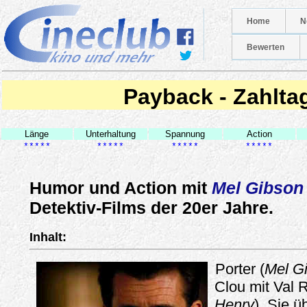
Home
N
Bewerten
Payback - Zahlta
Länge
Unterhaltung
Spannung
Action
*****
*****
*****
*****
Humor und Action mit
Mel Gibson
Detektiv-Films der 20er Jahre.
Inhalt:
Porter (
Mel G
Clou mit Val R
Henry
). Sie ü