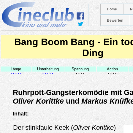
Home
N
Bewerten
Bang Boom Bang - Ein to
Ding
Länge
Unterhaltung
Spannung
Action
*****
*****
****
****
Ruhrpott-Gangsterkomödie mit Gag
Oliver Korittke
und
Markus Knüfk
Inhalt:
Der stinkfaule Keek (
Oliver Korittke
)