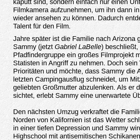
kaputt sind, sondern einfach nur einen Unfa
Filmkamera aufzunehmen, um ihn dann i
wieder ansehen zu können. Dadurch ent
Talent für den Film.
Jahre später ist die Familie nach Arizona
Sammy (jetzt
Gabriel LaBelle
) beschließt,
Pfadfindergruppe ein großes Filmprojekt m
Statisten in Angriff zu nehmen. Doch sein 
Prioritäten und möchte, dass Sammy die
letzten Campingausflug schneidet, um Mit
geliebten Großmutter abzulenken. Als er 
sichtet, erlebt Sammy eine unerwartete Ü
Den nächsten Umzug verkraftet die Famili
Norden von Kalifornien ist das Wetter schle
in einer tiefen Depression und Sammy wir
Highschool mit antisemitischen Schikane