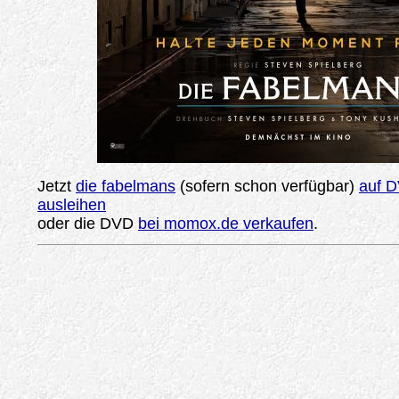
Jetzt
die fabelmans
(sofern schon verfügbar)
auf D
ausleihen
oder die DVD
bei momox.de verkaufen
.