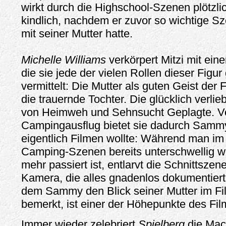
wirkt durch die Highschool-Szenen plötzli
kindlich, nachdem er zuvor so wichtige
mit seiner Mutter hatte.
Michelle Williams
verkörpert Mitzi mit ein
die sie jede der vielen Rollen dieser Figur
vermittelt: Die Mutter als guten Geist der
die trauernde Tochter. Die glücklich verli
von Heimweh und Sehnsucht Geplagte. Vo
Campingausflug bietet sie dadurch Sammy
eigentlich Filmen wollte: Während man im
Camping-Szenen bereits unterschwellig we
mehr passiert ist, entlarvt die Schnittszen
Kamera, die alles gnadenlos dokumentiert
dem Sammy den Blick seiner Mutter im Fi
bemerkt, ist einer der Höhepunkte des Fil
Immer wieder zelebriert
Spielberg
die Mach