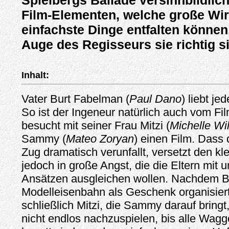
Spielbergs Ballade versinnbildlich
Film-Elementen, welche große Wi
einfachste Dinge entfalten könne
Auge des Regisseurs sie richtig si
Inhalt:
Vater Burt Fabelman (
Paul Dano
) liebt je
So ist der Ingeneur natürlich auch vom Fi
besucht mit seiner Frau Mitzi (
Michelle Wi
Sammy (
Mateo Zoryan
) einen Film. Dass 
Zug dramatisch verunfallt, versetzt den k
jedoch in große Angst, die die Eltern mit 
Ansätzen ausgleichen wollen. Nachdem B
Modelleisenbahn als Geschenk organisiert 
schließlich Mitzi, die Sammy darauf bringt
nicht endlos nachzuspielen, bis alle Wag