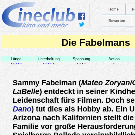
Home
N
Bewerten
Die Fabelmans
Länge
Unterhaltung
Spannung
Action
*****
*****
****
*
Sammy Fabelman (
Mateo Zoryan/G
LaBelle
) entdeckt in seiner Kindhe
Leidenschaft fürs Filmen. Doch sei
Dano
) tut dies als Hobby ab. Ein
Arizona nach Kalifornien stellt di
Familie vor große Herausforderun