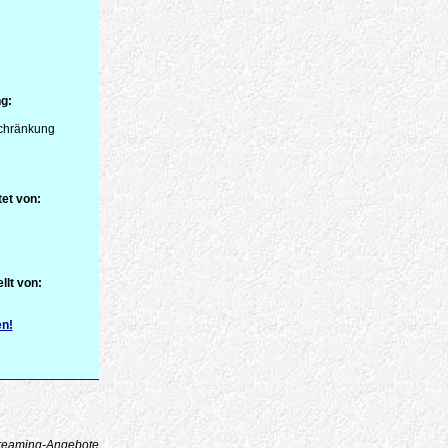
g:
schränkung
et von:
llt von:
en!
reaming-Angebote