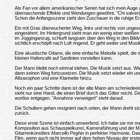
Als Fan vor allem amerikanischer Serien hat sich mein Auge a
überraschende Effekte und Wendungen gewöhnt. "Chi salverà 
Schon die Anfangsszene zieht den Zuschauer in die ruhige Erz
Ein mit Gras überwucherter Weg, links und rechts von unge
eingerahmt. Im Hintergrund sieht man ein wenig einer weißen
im Jogginganzug, schlurft langsam über den Weg in den Bildvo
sichtlich erschöpft nach Luft ringend. Er geht weiter und Musik
Eine akustische Gitarre, die eine einfache Melodie spielt, die
kleinen Hafencafé auf Sardinien vorstellen kann.
Der Mann bleibt noch einmal stehen. Die Musik setzt aus. Wie
dann seinen Weg fortzusetzen. Die Musik setzt wieder ein u
Altsaxophon und eine Klarinette hinzu.
Noch ein paar Schritte dann ist der alte Mann am schmiedee
sieht nur eine Hand, die einen Brief durch das Gitter reicht. 
wortlos entgegen. "Annahme verweigert" steht darauf.
Die Schultern gehen resigniert nach unten, der Mann dreht s
zurück.
Diese erste Szene ist einfach umwerfend. Ich habe sie mir m
Komposition aus Schauspielkunst, Kameraführung und der Mus
Gitarrenkünstlers
Marcello Peghin
in perfekter Harmonie. Das
Film, wenn auch nicht immer auf dem hohen Niveau der erst