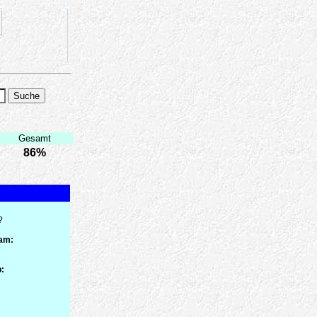
Gesamt
86%
?
 am:
: