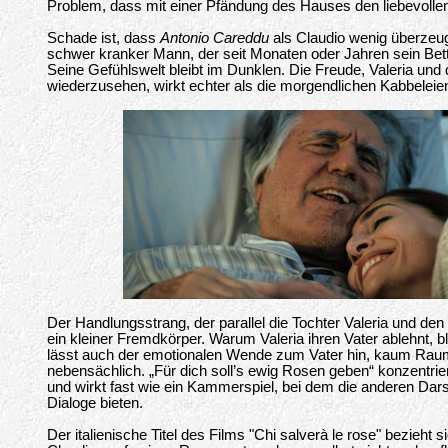
Problem, dass mit einer Pfändung des Hauses den liebevollen
Schade ist, dass
Antonio Careddu
als Claudio wenig überzeug
schwer kranker Mann, der seit Monaten oder Jahren sein Bett
Seine Gefühlswelt bleibt im Dunklen. Die Freude, Valeria und
wiederzusehen, wirkt echter als die morgendlichen Kabbeleie
Der Handlungsstrang, der parallel die Tochter Valeria und den
ein kleiner Fremdkörper. Warum Valeria ihren Vater ablehnt, bl
lässt auch der emotionalen Wende zum Vater hin, kaum Raum.
nebensächlich. „Für dich soll’s ewig Rosen geben“ konzentriert
und wirkt fast wie ein Kammerspiel, bei dem die anderen Dars
Dialoge bieten.
Der italienische Titel des Films "Chi salverà le rose" bezieht s