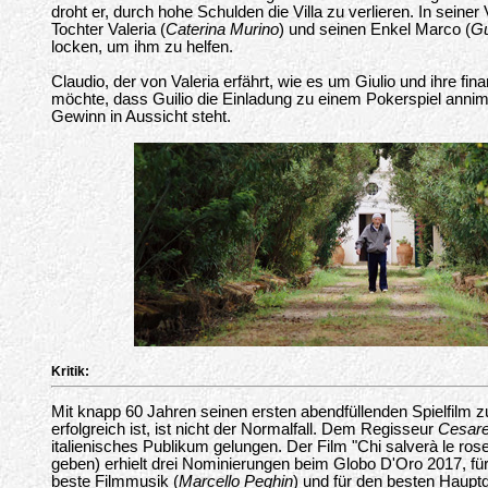
droht er, durch hohe Schulden die Villa zu verlieren. In seiner
Tochter Valeria (
Caterina Murino
) und seinen Enkel Marco (
Gu
locken, um ihm zu helfen.
Claudio, der von Valeria erfährt, wie es um Giulio und ihre finanz
möchte, dass Guilio die Einladung zu einem Pokerspiel annim
Gewinn in Aussicht steht.
Kritik:
Mit knapp 60 Jahren seinen ersten abendfüllenden Spielfilm 
erfolgreich ist, ist nicht der Normalfall. Dem Regisseur
Cesare
italienisches Publikum gelungen. Der Film "Chi salverà le ros
geben) erhielt drei Nominierungen beim Globo D'Oro 2017, für
beste Filmmusik (
Marcello Peghin
) und für den besten Hauptda