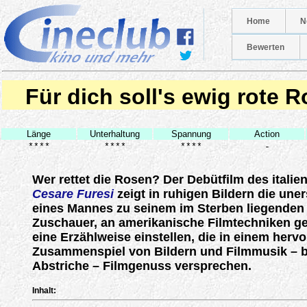
Home
N
Bewerten
Für dich soll's ewig rote 
Länge
Unterhaltung
Spannung
Action
****
****
****
-
Wer rettet die Rosen? Der Debütfilm des itali
Cesare Furesi
zeigt in ruhigen Bildern die uner
eines Mannes zu seinem im Sterben liegenden 
Zuschauer, an amerikanische Filmtechniken g
eine Erzählweise einstellen, die in einem herv
Zusammenspiel von Bildern und Filmmusik – b
Abstriche – Filmgenuss versprechen.
Inhalt: