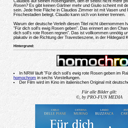
Claudios auf seinen Rosengarten, den er selbst nicht mehr p
Rosen?
Es gibt keinen Gärtner mehr und Giulio scheint mit d
sein. Jede freie Fläche in Claudios Zimmer ist mit Vasen un
Frischestadien belegt. Claudio kann sich von keiner trennen.
Warum der deutsche Verleih diesen Titel nicht übernommen hat
"Für dich soll's ewig Rosen geben". Das erinnert an den Cha
dich soll's rote Rosen regnen". Das ist vollkommen unnötig
plakativ in die Richtung der Travestieszene, in der Hildegard K
Hintergrund:
In NRW läuft "Für dich soll's ewig rote Rosen geben im R
homochrom
in sechs Vorstellungen.
Der Film wird im Kino im italienischen Original mit deutsche
Für alle Bilder gilt:
©, by PRO-FUN MEDIA