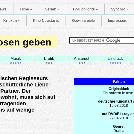
ews
Filme »
Serien »
TV-Highlights »
Synchro »
Kritiken »
Kino-Neustarts
Gewinnspiele
Impressum
Rosen geben
Musik
Erotik
Anspruch
Eindruck
*****
***
***
*****
enischen Regisseurs
Fakten
schütterliche Liebe
Originaltitel:
Partner. Der
Chi salverà le rose
ewohnt, muss sich auf
deutscher Kinostart
orragenden
15.03.2018
is auf wenige
auf DVD/Blu-ray ab
27.04.2018
Genre:
Drama