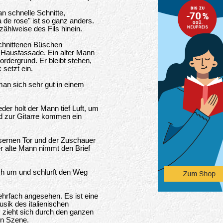
n schnelle Schnitte,
de rose" ist so ganz anders.
ählweise des Fils hinein.
schnittenen Büschen
 Hausfassade. Ein alter Mann
rdergrund. Er bleibt stehen,
 setzt ein.
 man sich sehr gut in einem
der holt der Mann tief Luft, um
nd zur Gitarre kommen ein
isernen Tor und der Zuschauer
Der alte Mann nimmt den Brief
ich um und schlurft den Weg
ehrfach angesehen. Es ist eine
ik des italienischen
 zieht sich durch den ganzen
en Szene.