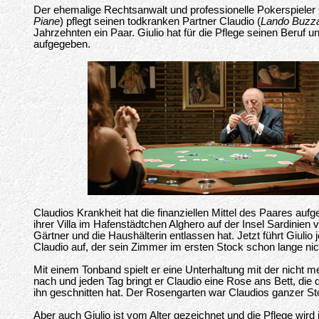
Der ehemalige Rechtsanwalt und professionelle Pokerspieler G
Piane
) pflegt seinen todkranken Partner Claudio (
Lando Buzz
Jahrzehnten ein Paar. Giulio hat für die Pflege seinen Beruf 
aufgegeben.
Claudios Krankheit hat die finanziellen Mittel des Paares aufg
ihrer Villa im Hafenstädtchen Alghero auf der Insel Sardinien 
Gärtner und die Haushälterin entlassen hat. Jetzt führt Giuli
Claudio auf, der sein Zimmer im ersten Stock schon lange nic
Mit einem Tonband spielt er eine Unterhaltung mit der nicht
nach und jeden Tag bringt er Claudio eine Rose ans Bett, die d
ihn geschnitten hat. Der Rosengarten war Claudios ganzer Sto
Aber auch Giulio ist vom Alter gezeichnet und die Pflege wird