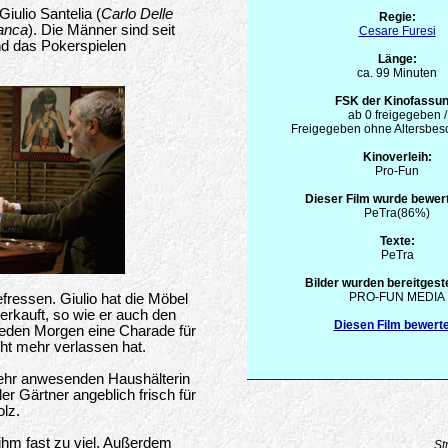
iulio Santelia (
Carlo Delle
Regie:
anca
). Die Männer sind seit
Cesare Furesi
und das Pokerspielen
Länge:
ca. 99 Minuten
FSK der Kinofassun
ab 0 freigegeben /
Freigegeben ohne Altersbe
Kinoverleih:
Pro-Fun
Dieser Film wurde bewert
PeTra(86%)
Texte:
PeTra
Bilder wurden bereitgeste
PRO-FUN MEDIA
efressen. Giulio hat die Möbel
verkauft, so wie er auch den
Diesen Film bewert
o jeden Morgen eine Charade für
ht mehr verlassen hat.
 mehr anwesenden Haushälterin
er Gärtner angeblich frisch für
lz.
 ihm fast zu viel. Außerdem
St