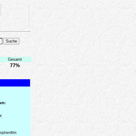
Gesamt
77%
 am:
:
trophenfilm