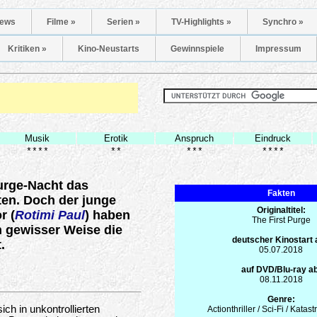
ews
Filme »
Serien »
TV-Highlights »
Synchro »
Kritiken »
Kino-Neustarts
Gewinnspiele
Impressum
Musik
Erotik
Anspruch
Eindruck
****
**
***
****
Purge-Nacht das
Fakten
ten. Doch der junge
Originaltitel:
r (
Rotimi Paul
) haben
The First Purge
n gewisser Weise die
deutscher Kinostart
.
05.07.2018
auf DVD/Blu-ray ab
08.11.2018
Genre:
ch in unkontrollierten
Actionthriller / Sci-Fi / Katas