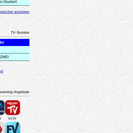
n Kluckert
sprecher anzeigen
TV-Termine
der
 ZWEI
en
reaming-Angebote