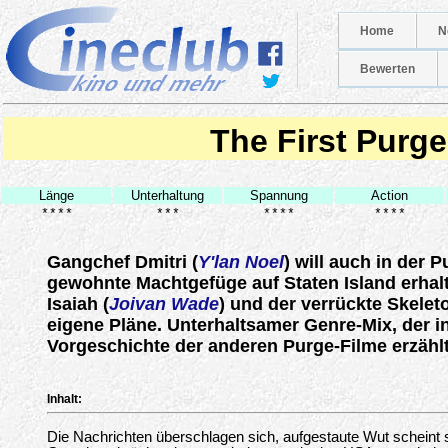
Home
N
Bewerten
The First Purge
Länge
Unterhaltung
Spannung
Action
****
***
****
****
Gangchef Dmitri (
Y'lan Noel
) will auch in der 
gewohnte Machtgefüge auf Staten Island erhal
Isaiah (
Joivan Wade
) und der verrückte Skeleto
eigene Pläne. Unterhaltsamer Genre-Mix, der i
Vorgeschichte der anderen Purge-Filme erzählt
Inhalt:
Die Nachrichten überschlagen sich, aufgestaute Wut scheint si