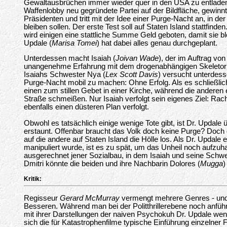
Gewaltausbrüchen immer wieder quer in den USA zu entladen.
Waffenlobby neu gegründete Partei auf der Bildfläche, gewinnt 
Präsidenten und tritt mit der Idee einer Purge-Nacht an, in der
bleiben sollen. Der erste Test soll auf Staten Island stattfinde
wird einigen eine stattliche Summe Geld geboten, damit sie bl
Updale (
Marisa Tomei
) hat dabei alles genau durchgeplant.
Unterdessen macht Isaiah (
Joivan Wade
), der im Auftrag von 
unangenehme Erfahrung mit dem drogenabhängigen Skeletor
Isaiahs Schwester Nya (
Lex Scott Davis
) versucht unterdes
Purge-Nacht mobil zu machen: Ohne Erfolg. Als es schließlic
einen zum stillen Gebet in einer Kirche, während die anderen 
Straße schmeißen. Nur Isaiah verfolgt sein eigenes Ziel: Rach
ebenfalls einen düsteren Plan verfolgt.
Obwohl es tatsächlich einige wenige Tote gibt, ist Dr. Updale
erstaunt. Offenbar braucht das Volk doch keine Purge? Doch 
auf die andere auf Staten Island die Hölle los. Als Dr. Updale 
manipuliert wurde, ist es zu spät, um das Unheil noch aufzuhal
ausgerechnet jener Sozialbau, in dem Isaiah und seine Sch
Dmitri könnte die beiden und ihre Nachbarin Dolores (
Mugga
)
Kritik:
Regisseur
Gerard McMurray
vermengt mehrere Genres - und
Besseren. Während man bei der Politthrillerebene noch anfü
mit ihrer Darstellungen der naiven Psychokuh Dr. Updale wen
sich die für Katastrophenfilme typische Einführung einzelner F