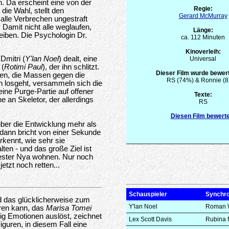
 Da erscheint eine von der
Regie:
die Wahl, stellt den
Gerard McMurray
 alle Verbrechen ungestraft
n. Damit nicht alle weglaufen,
Länge:
eiben. Die Psychologin Dr.
ca. 112 Minuten
Kinoverleih:
Dmitri (
Y'lan Noel
) dealt, eine
Universal
 (
Rotimi Paul
), der ihn schlitzt.
Dieser Film wurde bewert
sen, die Massen gegen die
RS (74%) & Ronnie (
h losgeht, versammeln sich die
eine Purge-Partie auf offener
Texte:
e an Skeletor, der allerdings
RS
Diesen Film bewert
 über die Entwicklung mehr als
dann bricht von einer Sekunde
erkennt, wie sehr sie
ten - und das große Ziel ist
wester Nya wohnen. Nur noch
 jetzt noch retten...
Schauspieler
Synchr
 das glücklicherweise zum
Y'lan Noel
Roman 
hren kann, das
Marisa Tomei
ig Emotionen auslöst, zeichnet
Lex Scott Davis
Rubina 
iguren, in diesem Fall eine