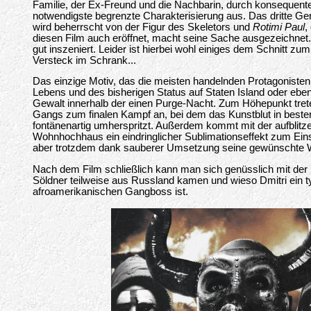
Familie, der Ex-Freund und die Nachbarin, durch konsequent
notwendigste begrenzte Charakterisierung aus. Das dritte Gen
wird beherrscht von der Figur des Skeletors und
Rotimi Paul
,
diesen Film auch eröffnet, macht seine Sache ausgezeichnet
gut inszeniert. Leider ist hierbei wohl einiges dem Schnitt zum
Versteck im Schrank...
Das einzige Motiv, das die meisten handelnden Protagonisten h
Lebens und des bisherigen Status auf Staten Island oder ebe
Gewalt innerhalb der einen Purge-Nacht. Zum Höhepunkt tret
Gangs zum finalen Kampf an, bei dem das Kunstblut in bester
fontänenartig umherspritzt. Außerdem kommt mit der aufblit
Wohnhochhaus ein eindringlicher Sublimationseffekt zum Einsatz
aber trotzdem dank sauberer Umsetzung seine gewünschte Wi
Nach dem Film schließlich kann man sich genüsslich mit der
Söldner teilweise aus Russland kamen und wieso Dmitri ein t
afroamerikanischen Gangboss ist.