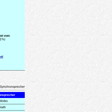
et von:
81%)
en!
Synchronsprecher
onsprecher
Wolko
Nath