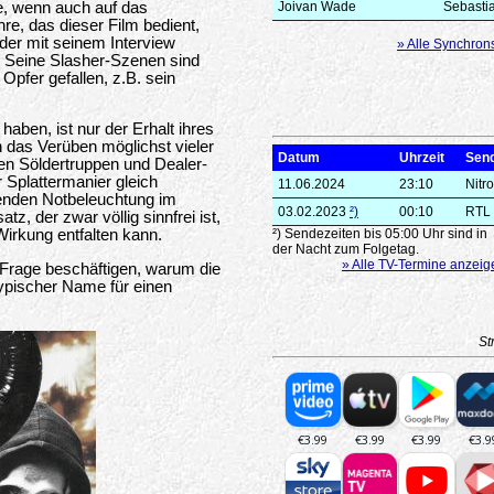
e, wenn auch auf das
Joivan Wade
Sebastia
re, das dieser Film bedient,
 der mit seinem Interview
» Alle Synchron
. Seine Slasher-Szenen sind
 Opfer gefallen, z.B. sein
aben, ist nur der Erhalt ihres
n das Verüben möglichst vieler
Datum
Uhrzeit
Sen
en Söldertruppen und Dealer-
 Splattermanier gleich
11.06.2024
23:10
Nitro
zenden Notbeleuchtung im
03.02.2023
²)
00:10
RTL
, der zwar völlig sinnfrei ist,
rkung entfalten kann.
²) Sendezeiten bis 05:00 Uhr sind in
der Nacht zum Folgetag.
» Alle TV-Termine anzeig
 Frage beschäftigen, warum die
ypischer Name für einen
St