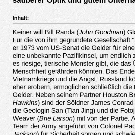
sauberer Optik und gutem Unterha
Inhalt:
Keiner will Bill Randa (
John Goodman
) G
Für die von ihm gegründete Gesellschaft "
er 1973 vom US-Senat die Gelder für eine
eine unbekannte Pazifikinsel, um endlich
es riesige, tierische Monster gibt, die das
Menschheit gefährden könnten. Das Ende
Vietnamkriegs und die Angst, Russland kö
eher erobern, ermöglichen schließlich die
Gelder. Neben seinem Partner Houston Br
Hawkins
) sind der Söldner James Conrad 
die Geologin San (Tian Jing) und die Foto
Weaver (
Brie Larson
) mit von der Partie.
Team der Army angeführt von Colonel Pac
Jackson
) für Sicherheit sorgen und schwie