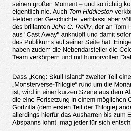
seinen großen Moment – und so richtig k
eigentlich nie. Auch
Tom Hiddleston
verkö
Helden der Geschichte, verblasst aber völ
des brillanten
John C. Reilly
, der an Tom 
aus "Cast Away" anknüpft und damit sofor
des Publikums auf seiner Seite hat. Eini
haben zudem die Nebendarsteller die Col
Team verkörpern und mit humorvollen Dia
Dass „Kong: Skull Island“ zweiter Teil ein
„Monsterverse-Trilogie“ rund um die Mona
ist, wird in einer kurzen Szene aus dem A
die eine Fortsetzung in einem möglichen 
Godzilla (dem ersten Teil der Trilogie) and
allerdings hierfür das Ausharren bis zum 
Abspanns lohnt, mag jeder für sich ents