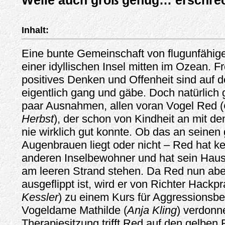
Weile auch groß genug… erschre
Inhalt:
Eine bunte Gemeinschaft von flugunfähige
einer idyllischen Insel mitten im Ozean. Fr
positives Denken und Offenheit sind auf 
eigentlich gang und gäbe. Doch natürlich 
paar Ausnahmen, allen voran Vogel Red (
Herbst
), der schon von Kindheit an mit d
nie wirklich gut konnte. Ob das an seinen
Augenbrauen liegt oder nicht – Red hat k
anderen Inselbewohner und hat sein Haus
am leeren Strand stehen. Da Red nun abe
ausgeflippt ist, wird er von Richter Hackpr
Kessler
) zu einem Kurs für Aggressionsbe
Vogeldame Mathilde (
Anja Kling
) verdonne
Therapiesitzung trifft Red auf den gelbe