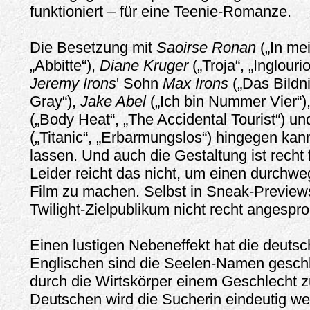
funktioniert – für eine Teenie-Romanze.
Die Besetzung mit
Saoirse Ronan
(„In me
„Abbitte“),
Diane Kruger
(„Troja“, „Inglouri
Jeremy Irons
' Sohn
Max Irons
(„Das Bildn
Gray“),
Jake Abel
(„Ich bin Nummer Vier“)
(„Body Heat“, „The Accidental Tourist“) u
(„Titanic“, „Erbarmungslos“) hingegen kan
lassen. Und auch die Gestaltung ist recht 
Leider reicht das nicht, um einen durchwe
Film zu machen. Selbst in Sneak-Previews
Twilight-Zielpublikum nicht recht angespr
Einen lustigen Nebeneffekt hat die deuts
Englischen sind die Seelen-Namen geschl
durch die Wirtskörper einem Geschlecht z
Deutschen wird die Sucherin eindeutig wei