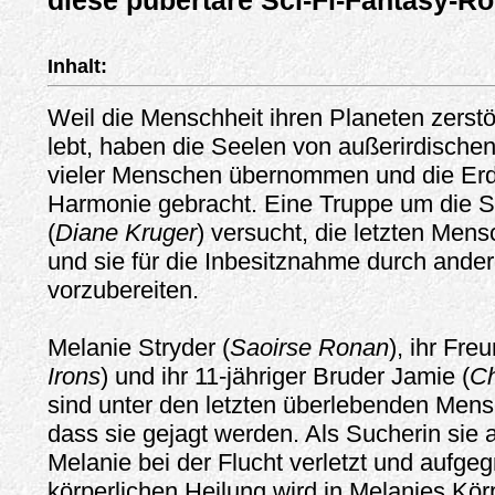
diese pubertäre Sci-Fi-Fantasy-R
Inhalt:
Weil die Menschheit ihren Planeten zerstö
lebt, haben die Seelen von außerirdische
vieler Menschen übernommen und die Erd
Harmonie gebracht. Eine Truppe um die S
(
Diane Kruger
) versucht, die letzten Men
und sie für die Inbesitznahme durch ande
vorzubereiten.
Melanie Stryder (
Saoirse Ronan
), ihr Fre
Irons
) und ihr 11-jähriger Bruder Jamie (
Ch
sind unter den letzten überlebenden Men
dass sie gejagt werden. Als Sucherin sie a
Melanie bei der Flucht verletzt und aufgeg
körperlichen Heilung wird in Melanies Kör