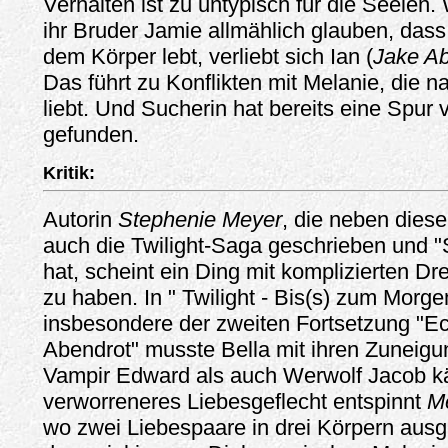
Verhalten ist zu untypisch für die Seelen
ihr Bruder Jamie allmählich glauben, dass
dem Körper lebt, verliebt sich Ian (
Jake Ab
Das führt zu Konflikten mit Melanie, die n
liebt. Und Sucherin hat bereits eine Spur
gefunden.
Kritik:
Autorin
Stephenie Meyer
, die neben dies
auch die Twilight-Saga geschrieben und "
hat, scheint ein Ding mit komplizierten D
zu haben. In " Twilight - Bis(s) zum Morg
insbesondere der zweiten Fortsetzung "Ec
Abendrot" musste Bella mit ihren Zuneigu
Vampir Edward als auch Werwolf Jacob k
verworreneres Liebesgeflecht entspinnt
M
wo zwei Liebespaare in drei Körpern aus