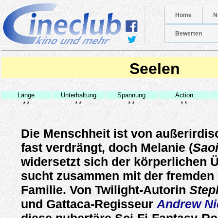
Home
N
Bewerten
Seelen
Länge
Unterhaltung
Spannung
Action
**
**
**
**
Die Menschheit ist von außerirdi
fast verdrängt, doch Melanie (
Sao
widersetzt sich der körperlichen
sucht zusammen mit der fremden 
Familie. Von Twilight-Autorin
Step
und Gattaca-Regisseur
Andrew Ni