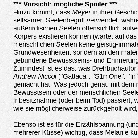
*** Vorsicht: mögliche Spoiler ***
Hinzu kommt, dass
Meyer
in ihrer Geschi
seltsamen Seelenbegriff verwendet: währ
außerirdischen Seelen offensichtlich auße
Körpers existieren können (wartet auf das
menschlichen Seelen keine geistig-immate
Grundwesenheiten, sondern an den materi
gebundene Bewusstseins- und Erinnerung
Zumindest ist es das, was Drehbuchautor
Andrew Niccol
("Gattaca", "S1mOne", "In 
gemacht hat. Was jedoch genau mit dem 
Bewusstsein oder der menschlichen Seel
Inbesitznahme (oder beim Tod) passiert, 
wie sie möglicherweise zurückgeholt wird, 
Ebenso ist es für die Erzählspannung (u
mehrerer Küsse) wichtig, dass Melanie kur