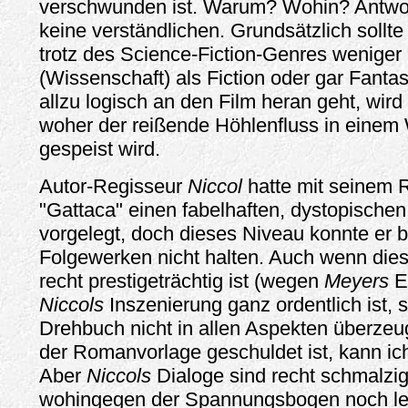
verschwunden ist. Warum? Wohin? Antwort
keine verständlichen. Grundsätzlich sollt
trotz des Science-Fiction-Genres weniger
(Wissenschaft) als Fiction oder gar Fanta
allzu logisch an den Film heran geht, wird
woher der reißende Höhlenfluss in einem
gespeist wird.
Autor-Regisseur
Niccol
hatte mit seinem 
"Gattaca" einen fabelhaften, dystopischen
vorgelegt, doch dieses Niveau konnte er b
Folgewerken nicht halten. Auch wenn die
recht prestigeträchtig ist (wegen
Meyers
Er
Niccols
Inszenierung ganz ordentlich ist, 
Drehbuch nicht in allen Aspekten überzeu
der Romanvorlage geschuldet ist, kann ich
Aber
Niccols
Dialoge sind recht schmalzig,
wohingegen der Spannungsbogen noch lei