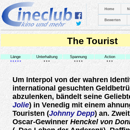
Home
N
Bewerten
The Tourist
Länge
Unterhaltung
Spannung
Action
*****
***
****
***
Um Interpol von der wahren Identi
international gesuchten Geldbetr
abzulenken, bändelt seine Geliebt
Jolie
) in Venedig mit einem ahnu
Touristen (
Johnny Depp
) an. Zwei
Oscar-Gewinner
Henckel von Don