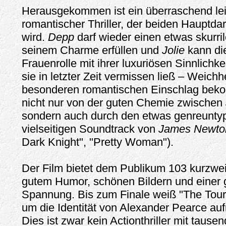
Herausgekommen ist ein überraschend lei
romantischer Thriller, der beiden Hauptdar
wird.
Depp
darf wieder einen etwas skurri
seinem Charme erfüllen und
Jolie
kann di
Frauenrolle mit ihrer luxuriösen Sinnlichk
sie in letzter Zeit vermissen ließ – Weichh
besonderen romantischen Einschlag beko
nicht nur von der guten Chemie zwischen
sondern auch durch den etwas genreunty
vielseitigen Soundtrack von
James Newto
Dark Knight", "Pretty Woman").
Der Film bietet dem Publikum 103 kurzwei
gutem Humor, schönen Bildern und einer 
Spannung. Bis zum Finale weiß "The Tour
um die Identität von Alexander Pearce auf
Dies ist zwar kein Actionthriller mit taus