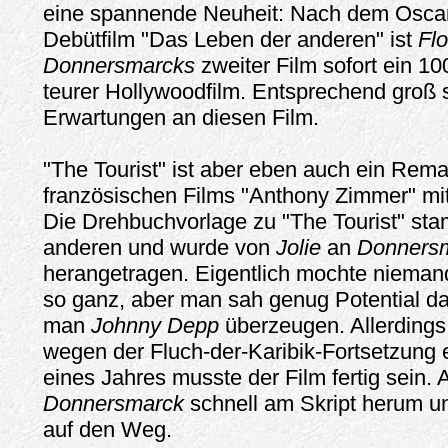
eine spannende Neuheit: Nach dem Oscar
Debütfilm "Das Leben der anderen" ist
Fl
Donnersmarcks
zweiter Film sofort ein 10
teurer Hollywoodfilm. Entsprechend groß s
Erwartungen an diesen Film.
"The Tourist" ist aber eben auch ein Rem
französischen Films "Anthony Zimmer" mi
Die Drehbuchvorlage zu "The Tourist" st
anderen und wurde von
Jolie
an
Donners
herangetragen. Eigentlich mochte niema
so ganz, aber man sah genug Potential da
man
Johnny Depp
überzeugen. Allerdings 
wegen der Fluch-der-Karibik-Fortsetzung e
eines Jahres musste der Film fertig sein. 
Donnersmarck
schnell am Skript herum u
auf den Weg.