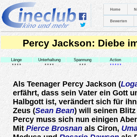
Home
N
Bewerten
Percy Jackson: Diebe i
Länge
Unterhaltung
Spannung
Action
****
****
***
*****
Als Teenager Percy Jackson (
Log
erfährt, dass sein Vater ein Gott u
Halbgott ist, verändert sich für ih
Zeus (
Sean Bean
) will seinen Blit
Percy muss sich nun einigen Aben
Mit
Pierce Brosnan
als Ciron,
Uma