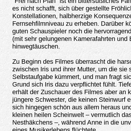
"Frei nach Plan" ist ein bittersüßliches F
es nicht schafft, sich über gestellte Fröhli
Konstellationen, halbherzige Konsequenz
Fernsehfilmniveau zu erheben. Darüber k
guten Schauspieler noch die hervorragen
(mit sehr gelungenen Kamerafahrten und 
hinwegtäuschen.
Zu Beginn des Filmes überrascht die har
zwischen Iris und ihrer Mutter, um die sie 
Selbstaufgabe kümmert, und man fragt si
Grund sich Iris dazu verpflichtet fühlt. T
erhält der Zuschauer des Filmes aber an ke
jüngere Schwester, die keinen Steinwurf en
sich hingegen schön aus allem heraus und 
kleinen heilen Scheinwelt – vermutlich da
Nesthäkchens –, während Anne in die unve
eines Musikerlebens flüchtete.