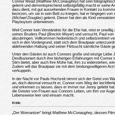
Connor Mead (
Matthew McConaughey
) hat sein fotographis
gelernt und dementsprechend selbstgefällig macht er seine Arb
dazu dient, mit gut aussehenden Frauen in Kontakt zu komm
bezirzen, um sie in sein Bett zu kriegen, hat er hingegen vo
(
Michael Douglas
) gelernt. Dieser hat den als Kind verwaist
Playboytum unterwiesen.
Weil Connor kein Verständnis für die Ehe hat, reist er unwil
seines Bruders Paul (
Breckin Meyer
) und versucht, Paul vo
abzubringen. Vollkommen hedonistisch und selbstzentriert ver
sich in den Vordergrund, statt sich dem Brautpaar unterzuordn
ablehnenden Haltung und seiner Flirtsucht sämtliche Gäste ge
Unter den Gästen ist auch Connors große und einzige Liebe J
Desillusioniert durch ihre bisherigen Erfahrungen mit Connor is
Stirn bietet, aber auch ihre Mühe hat, ihm zu widerstehen, w
Zudem will das Brautpaar sie mit dem bindungswilligeren Arzt
verkuppeln.
In der Nacht vor Pauls Hochzeit nimmt sich der Geist von Wa
an, doch diesmal versucht er, Connor vom Weg der leichtfert
und erkennen zu lassen, dass er immer nur Jenny geliebt ha
die Geister von Frauen aus Connors Leben, um ihm vor Augen
Lebensweise leer und einsam macht.
Kritik:
„Der Womanizer“ bringt
Matthew McConaughey
, dessen Film