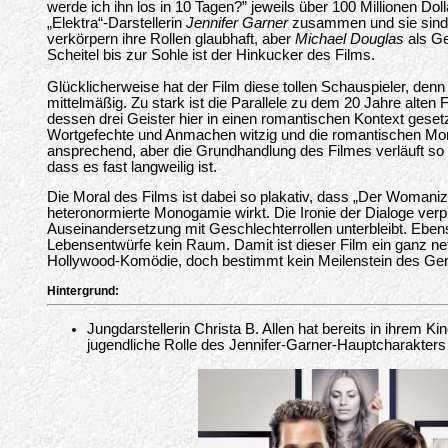
werde ich ihn los in 10 Tagen?” jeweils über 100 Millionen Dolla
„Elektra“-Darstellerin
Jennifer Garner
zusammen und sie sind 
verkörpern ihre Rollen glaubhaft, aber
Michael Douglas
als Ge
Scheitel bis zur Sohle ist der Hinkucker des Films.
Glücklicherweise hat der Film diese tollen Schauspieler, denn d
mittelmäßig. Zu stark ist die Parallele zu dem 20 Jahre alten Fil
dessen drei Geister hier in einen romantischen Kontext geset
Wortgefechte und Anmachen witzig und die romantischen M
ansprechend, aber die Grundhandlung des Filmes verläuft s
dass es fast langweilig ist.
Die Moral des Films ist dabei so plakativ, dass „Der Womaniz
heteronormierte Monogamie wirkt. Die Ironie der Dialoge verpu
Auseinandersetzung mit Geschlechterrollen unterbleibt. Ebenso
Lebensentwürfe kein Raum. Damit ist dieser Film ein ganz net
Hollywood-Komödie, doch bestimmt kein Meilenstein des Ge
Hintergrund:
Jungdarstellerin Christa B. Allen hat bereits in ihrem K
jugendliche Rolle des Jennifer-Garner-Hauptcharakters 