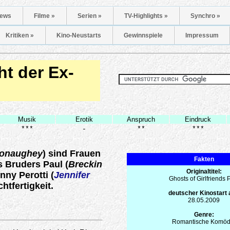
ews
Filme »
Serien »
TV-Highlights »
Synchro »
Kritiken »
Kino-Neustarts
Gewinnspiele
Impressum
t der Ex-
Musik
Erotik
Anspruch
Eindruck
***
-
**
***
onaughey
) sind Frauen
Fakten
 Bruders Paul (
Breckin
Originaltitel:
nny Perotti (
Jennifer
Ghosts of Girlfriends 
htfertigkeit.
deutscher Kinostart
28.05.2009
Genre:
Romantische Komöd