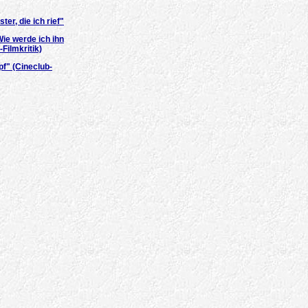
ter, die ich rief"
ie werde ich ihn
-Filmkritik)
f" (Cineclub-