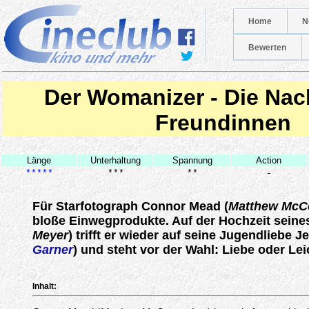
Home
N
Bewerten
Der Womanizer - Die Nach
Freundinnen
Länge
Unterhaltung
Spannung
Action
*****
***
**
-
Für Starfotograph Connor Mead (
Matthew McC
bloße Einwegprodukte. Auf der Hochzeit seines
Meyer
) trifft er wieder auf seine Jugendliebe Je
Garner
) und steht vor der Wahl: Liebe oder Leic
Inhalt: