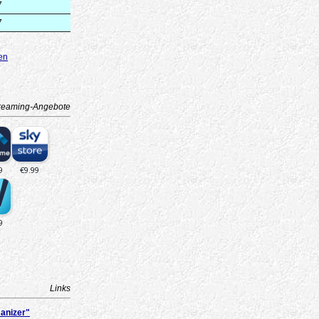
7
7
en
reaming-Angebote
Links
anizer"