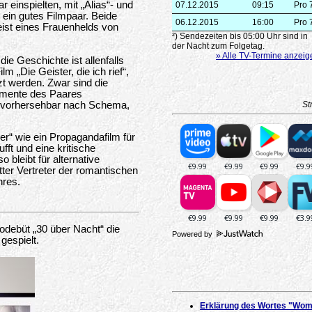
r einspielten, mit „Alias“- und
07.12.2015
09:15
Pro 
ein gutes Filmpaar. Beide
06.12.2015
16:00
Pro 
ist eines Frauenhelds von
²) Sendezeiten bis 05:00 Uhr sind in
der Nacht zum Folgetag.
» Alle TV-Termine anzeig
ie Geschichte ist allenfalls
m „Die Geister, die ich rief“,
zt werden. Zwar sind die
omente des Paares
o vorhersehbar nach Schema,
St
er“ wie ein Propagandafilm für
fft und eine kritische
 bleibt für alternative
ter Vertreter der romantischen
nres.
inodebüt „30 über Nacht“ die
Powered by
gespielt.
Erklärung des Wortes "Wom