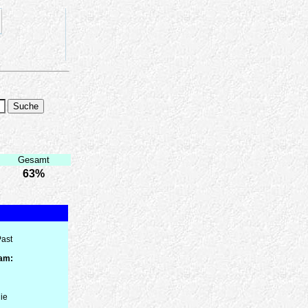
Gesamt
63%
Past
 am:
ie