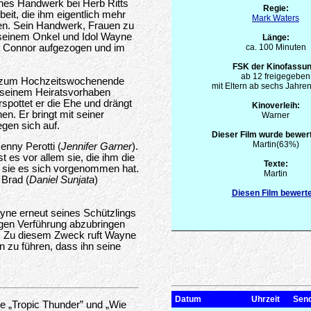
ches Handwerk bei Herb Ritts
Regie:
eit, die ihm eigentlich mehr
Mark Waters
en. Sein Handwerk, Frauen zu
n seinem Onkel und Idol Wayne
Länge:
en Connor aufgezogen und im
ca. 100 Minuten
FSK der Kinofassun
ab 12 freigegeben
lig zum Hochzeitswochenende
mit Eltern ab sechs Jahren
n seinem Heiratsvorhaben
spottet er die Ehe und drängt
Kinoverleih:
en. Er bringt mit seiner
Warner
gen sich auf.
Dieser Film wurde bewert
Martin(63%)
enny Perotti (
Jennifer Garner
).
t es vor allem sie, die ihm die
Texte:
ie sie es sich vorgenommen hat.
Martin
 Brad (
Daniel Sunjata
)
Diesen Film bewert
yne erneut seines Schützlings
igen Verführung abzubringen
t. Zu diesem Zweck ruft Wayne
 zu führen, dass ihn seine
Datum
Uhrzeit
Sen
e „Tropic Thunder” und „Wie