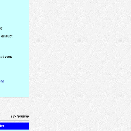
g:
 erlaubt
et von:
en!
TV-Termine
der