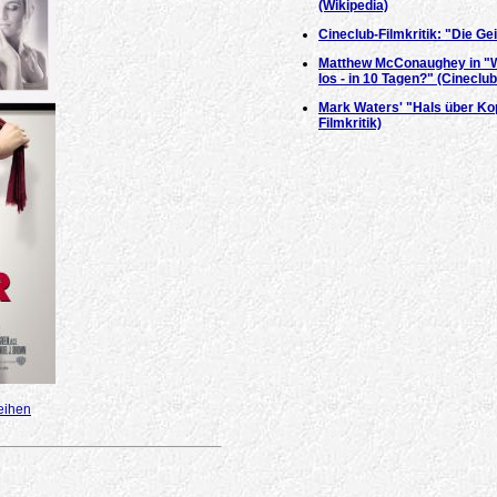
(Wikipedia)
Cineclub-Filmkritik: "Die Geis
Matthew McConaughey in "W
los - in 10 Tagen?" (Cineclub
Mark Waters' "Hals über Kop
Filmkritik)
eihen