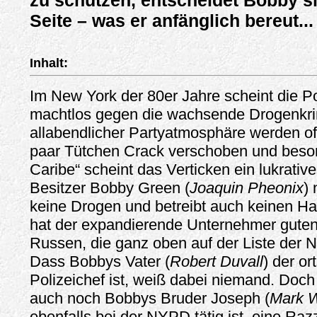
zu schützen, entscheidet Bobby si
Seite – was er anfänglich bereut...
Inhalt:
Im New York der 80er Jahre scheint die Po
machtlos gegen die wachsende Drogenkrimi
allabendlicher Partyatmosphäre werden of
paar Tütchen Crack verschoben und beson
Caribe“ scheint das Verticken ein lukrativ
Besitzer Bobby Green (
Joaquin Pheonix
)
keine Drogen und betreibt auch keinen H
hat der expandierende Unternehmer guten
Russen, die ganz oben auf der Liste der
Dass Bobbys Vater (
Robert Duvall
) der o
Polizeichef ist, weiß dabei niemand. Doch 
auch noch Bobbys Bruder Joseph (
Mark 
ebenfalls bei der NYPD tätig ist, eine Raz