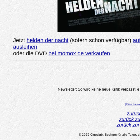
Jetzt
helden der nacht
(sofern schon verfügbar)
au
ausleihen
oder die DVD
bei momox.de verkaufen
.
Newsletter: So wird keine neue Kritik verpasst!
e
[Film bew
zurüc
zurück z
zurück zu
© 2025 Cineclub, Bochum für alle Texte, di