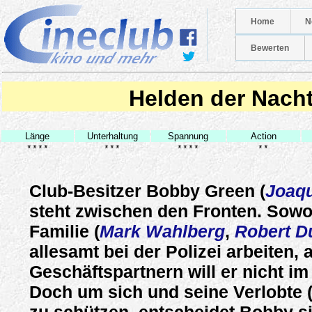
Home
N
Bewerten
Helden der Nach
Länge
Unterhaltung
Spannung
Action
****
***
****
**
Club-Besitzer Bobby Green (
Joaqu
steht zwischen den Fronten. Sowo
Familie (
Mark Wahlberg
,
Robert D
allesamt bei der Polizei arbeiten, 
Geschäftspartnern will er nicht i
Doch um sich und seine Verlobte 