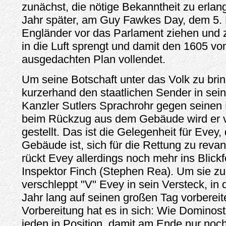
zunächst, die nötige Bekanntheit zu erlan
Jahr später, am Guy Fawkes Day, dem 5.
Engländer vor das Parlament ziehen und 
in die Luft sprengt und damit den 1605 
ausgedachten Plan vollendet.
Um seine Botschaft unter das Volk zu brin
kurzerhand den staatlichen Sender in sei
Kanzler Sutlers Sprachrohr gegen seinen 
beim Rückzug aus dem Gebäude wird er v
gestellt. Das ist die Gelegenheit für Evey,
Gebäude ist, sich für die Rettung zu reva
rückt Evey allerdings noch mehr ins Blickf
Inspektor Finch (Stephen Rea). Um sie zu
verschleppt "V" Evey in sein Versteck, in 
Jahr lang auf seinen großen Tag vorbereit
Vorbereitung hat es in sich: Wie Dominost
jeden in Position, damit am Ende nur noch