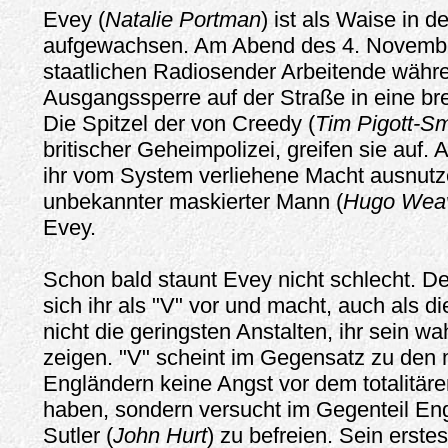
Evey (
Natalie Portman
) ist als Waise in d
aufgewachsen. Am Abend des 4. Novembe
staatlichen Radiosender Arbeitende währ
Ausgangssperre auf der Straße in eine bre
Die Spitzel der von Creedy (
Tim Pigott-Sm
britischer Geheimpolizei, greifen sie auf. 
ihr vom System verliehene Macht ausnutzen
unbekannter maskierter Mann (
Hugo Wea
Evey.
Schon bald staunt Evey nicht schlecht. Der
sich ihr als "V" vor und macht, auch als di
nicht die geringsten Anstalten, ihr sein w
zeigen. "V" scheint im Gegensatz zu den 
Engländern keine Angst vor dem totalitär
haben, sondern versucht im Gegenteil En
Sutler (
John Hurt
) zu befreien. Sein erstes