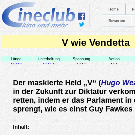
Home
N
Bewerten
V wie Vendetta
Länge
Unterhaltung
Spannung
Action
*****
*****
****
***
Der maskierte Held „V“ (
Hugo We
in der Zukunft zur Diktatur verk
retten, indem er das Parlament in 
sprengt, wie es einst Guy Fawkes 
Inhalt: