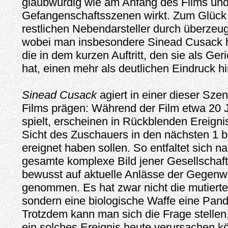
glaubwürdig wie am Anfang des Films un
Gefangenschaftsszenen wirkt. Zum Glück
restlichen Nebendarsteller durch überzeu
wobei man insbesondere Sinead Cusack 
die in dem kurzen Auftritt, den sie als Ger
hat, einen mehr als deutlichen Eindruck hi
Sinead Cusack
agiert in einer dieser Szen
Films prägen: Während der Film etwa 20 J
spielt, erscheinen in Rückblenden Ereigni
Sicht des Zuschauers in den nächsten 1 b
ereignet haben sollen. So entfaltet sich 
gesamte komplexe Bild jener Gesellschaft
bewusst auf aktuelle Anlässe der Gegenw
genommen. Es hat zwar nicht die mutierte
sondern eine biologische Waffe eine Pan
Trotzdem kann man sich die Frage stelle
ein solches Ereignis heute verursachen kön