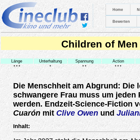
Home
N
Bewerten
Children of Men
Länge
Unterhaltung
Spannung
Action
***
*
**
***
Die Menschheit am Abgrund: Die l
schwangere Frau muss um jeden P
werden. Endzeit-Science-Fiction 
Cuarón
mit
Clive Owen
und
Julia
Inhalt: