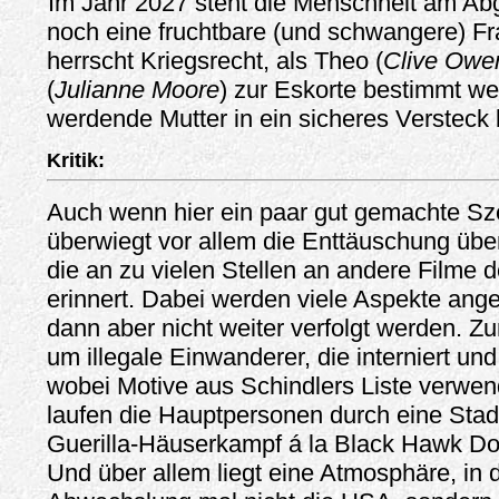
Im Jahr 2027 steht die Menschheit am Abg
noch eine fruchtbare (und schwangere) Fr
herrscht Kriegsrecht, als Theo (
Clive Owe
(
Julianne Moore
) zur Eskorte bestimmt we
werdende Mutter in ein sicheres Versteck b
Kritik:
Auch wenn hier ein paar gut gemachte Sz
überwiegt vor allem die Enttäuschung über
die an zu vielen Stellen an andere Filme 
erinnert. Dabei werden viele Aspekte ang
dann aber nicht weiter verfolgt werden. Z
um illegale Einwanderer, die interniert un
wobei Motive aus Schindlers Liste verwe
laufen die Hauptpersonen durch eine Stadt
Guerilla-Häuserkampf á la Black Hawk Dow
Und über allem liegt eine Atmosphäre, in d