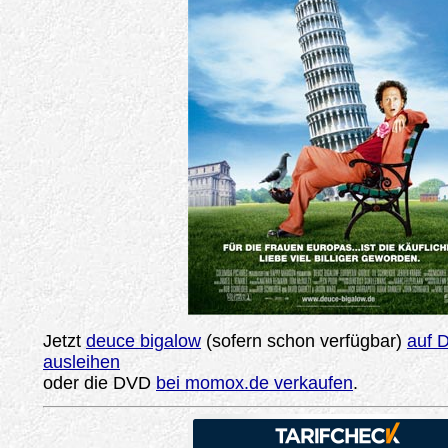
Jetzt
deuce bigalow
(sofern schon verfügbar)
auf 
ausleihen
oder die DVD
bei momox.de verkaufen
.