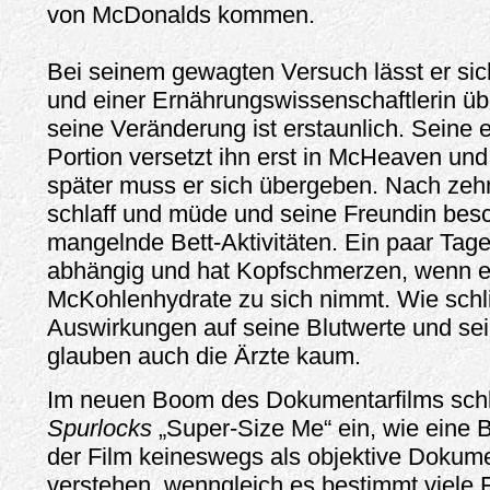
von McDonalds kommen.
Bei seinem gewagten Versuch lässt er sic
und einer Ernährungswissenschaftlerin ü
seine Veränderung ist erstaunlich. Seine 
Portion versetzt ihn erst in McHeaven un
später muss er sich übergeben. Nach zehn
schlaff und müde und seine Freundin besc
mangelnde Bett-Aktivitäten. Ein paar Tage
abhängig und hat Kopfschmerzen, wenn er
McKohlenhydrate zu sich nimmt. Wie sch
Auswirkungen auf seine Blutwerte und sei
glauben auch die Ärzte kaum.
Im neuen Boom des Dokumentarfilms sch
Spurlocks
„Super-Size Me“ ein, wie eine 
der Film keineswegs als objektive Dokume
verstehen, wenngleich es bestimmt viele F