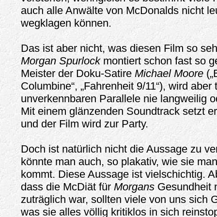
auch alle Anwälte von McDonalds nicht l
wegklagen können.
Das ist aber nicht, was diesen Film so se
Morgan Spurlock
montiert schon fast so g
Meister der Doku-Satire
Michael Moore
(„
Columbine“, „Fahrenheit 9/11“), wird aber t
unverkennbaren Parallele nie langweilig o
Mit einem glänzenden Soundtrack setzt e
und der Film wird zur Party.
Doch ist natürlich nicht die Aussage zu v
könnte man auch, so plakativ, wie sie ma
kommt. Diese Aussage ist vielschichtig. 
dass die McDiät für
Morgans
Gesundheit n
zuträglich war, sollten viele von uns sic
was sie alles völlig kritiklos in sich reins