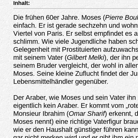
Inhalt:
Die frühen 60er Jahre. Moses (
Pierre Bou
einfach. Er ist gerade sechzehn und wohn
Viertel von Paris. Er selbst empfindet es a
schlimm. Wie viele Jugendliche haben sc
Gelegenheit mit Prostituierten aufzuwachs
mit seinem Vater (
Gilbert Melki
), der ihn 
seinem Bruder vergleicht, der wohl in alle
Moses. Seine kleine Zuflucht findet der J
Lebensmittelhändler gegenüber.
Der Araber, wie Moses und sein Vater ihn
eigentlich kein Araber. Er kommt vom „ro
Monsieur Ibrahim (
Omar Sharif
) erkennt,
Moses nennt) eine richtige Vaterfigur brauc
wie er den Haushalt günstiger führen kann
gar nicht merken wird und er gibt ihm ein 