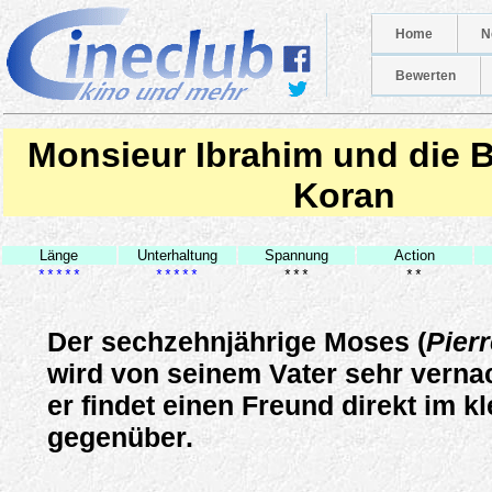
Home
N
Bewerten
Monsieur Ibrahim und die 
Koran
Länge
Unterhaltung
Spannung
Action
*****
*****
***
**
Der sechzehnjährige Moses (
Pier
wird von seinem Vater sehr vernac
er findet einen Freund direkt im k
gegenüber.