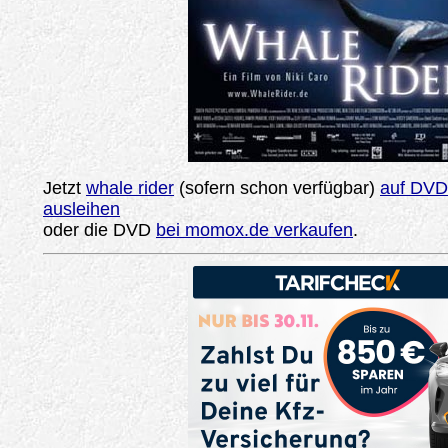
Jetzt
whale rider
(sofern schon verfügbar)
auf DVD 
ausleihen
oder die DVD
bei momox.de verkaufen
.