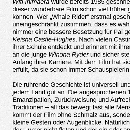
Witi Ihimaera
wurde bereits 1985 geschrie
dieser wunderbare Film schon viel frühe
können. Wer „Whale Rider“ erstmal gesehe
uneingeschränkt zustimmen, dass es wahr
nimmer eine bessere Besetzung für Pai g
Keisha Castle-Hughes
. Nach vielen Casti
ihrer Schule entdeckt und erinnert mit ihre
an die junge
Winona Ryder
und sicher st
Anfang ihrer Karriere. Mit dem Film hat si
erfüllt, da sie schon immer Schauspielerin
Die rührende Geschichte ist universell un
jedem Land gut an. Die angesprochenen
Emanzipation, Zurückweisung und Aufrech
Traditionen – all das bewegt fast alle Me
kommt der Film ohne Schmalz aus, sonde
kleine Gesten oder Augenblicke. Natürlic
der Humor nicht flöten und der ein oder a