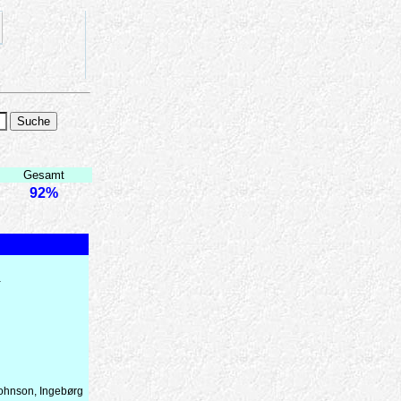
Gesamt
92%
a
 Johnson, Ingebørg