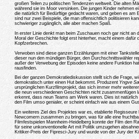
großen Teilen zu politischen Tendenzen weltweit. Die alten Mä
während sie im Moor versinken. Die jungen Kinder nehmen e
die natürlich für Bedürftige gedacht waren, und geben es am 
sind nur zwei Beispiele, die man offensichtlich politisieren kan
schwieriger zugänglich, alle aber machen Spaß.
In erster Linie denkt man beim Zuschauen noch gar nicht an d
Moral der Geschichte folgt erst hinterher, macht einem dafü
Kopfzerbrechen.
Verwoben sind diese ganzen Erzählungen mit einer Tankstell
dieser nun den mündigen Bürger, den Durchschnittswähler re
außer der Verwebung der Episoden keine andere Funktion hat,
rausfinden.
Bei der ganzen Demokratiediskussion stellt sich die Frage,
demokratisch unter einen Hut bekommt. Produzent
Yngve Sæ
ursprünglichen Kurzfilmprojekt, das sich immer mehr weiteren
die neun verschiedenen Geschichten nicht zusammenfügen 
erkennt, dass neun Teams am Werk waren. Dies ist natürlich 
den Film umso genialer, er scheint einfach wie aus einem Gu
Ein weiteres Ziel des Projektes war es, etablierte Regisseur
Newcomern zusammen zu bringen, was für alle eine fruchtba
Filmfestspielen Mannheim-Heidelberg konnte der Film den R
für seine unkonventionelle Art mit Politik umzugehen absahne
Kritiker-Preis der Fipresci-Jury und wurde von der Jury der K