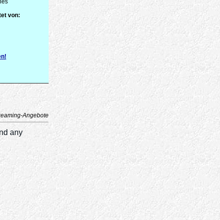
nes
et von:
en!
reaming-Angebote