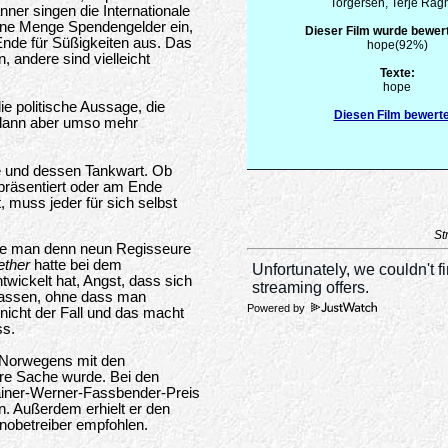
Torgersen, Terje Rag
nner singen die Internationale
ine Menge Spendengelder ein,
Dieser Film wurde bewert
Ende für Süßigkeiten aus. Das
hope(92%)
n, andere sind vielleicht
Texte:
hope
ie politische Aussage, die
Diesen Film bewert
r dann aber umso mehr
e und dessen Tankwart. Ob
präsentiert oder am Ende
 muss jeder für sich selbst
St
 wie man denn neun Regisseure
ther
hatte bei dem
twickelt hat, Angst, dass sich
lassen, ohne dass man
Powered by
nicht der Fall und das macht
ss.
e Norwegens mit den
re Sache wurde. Bei den
ainer-Werner-Fassbender-Preis
n. Außerdem erhielt er den
inobetreiber empfohlen.