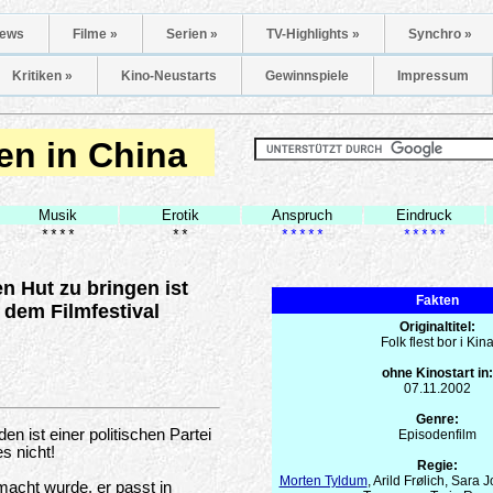
ews
Filme »
Serien »
TV-Highlights »
Synchro »
Kritiken »
Kino-Neustarts
Gewinnspiele
Impressum
en in China
Musik
Erotik
Anspruch
Eindruck
****
**
*****
*****
n Hut zu bringen ist
Fakten
 dem Filmfestival
Originaltitel:
Folk flest bor i Kin
ohne Kinostart in:
07.11.2002
Genre:
n ist einer politischen Partei
Episodenfilm
s nicht!
Regie:
Morten Tyldum
, Arild Frølich, Sara
acht wurde, er passt in