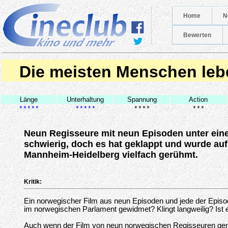
Home
N
Bewerten
Die meisten Menschen leb
Länge
Unterhaltung
Spannung
Action
*****
*****
****
***
Neun Regisseure mit neun Episoden unter eine
schwierig, doch es hat geklappt und wurde auf
Mannheim-Heidelberg vielfach gerühmt.
Kritik:
Ein norwegischer Film aus neun Episoden und jede der Episode
im norwegischen Parlament gewidmet? Klingt langweilig? Ist e
Auch wenn der Film von neun norwegischen Regisseuren gem