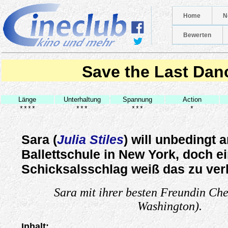
Home
N
Bewerten
Save the Last Dan
Länge
Unterhaltung
Spannung
Action
****
***
***
*
Sara (
Julia Stiles
) will unbedingt 
Ballettschule in New York, doch e
Schicksalsschlag weiß das zu ver
Sara mit ihrer besten Freundin Che
Washington).
Inhalt: